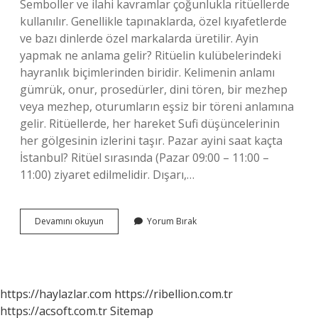
Semboller ve ilahi kavramlar çoğunlukla ritüellerde
kullanılır. Genellikle tapınaklarda, özel kıyafetlerde
ve bazı dinlerde özel markalarda üretilir. Ayin
yapmak ne anlama gelir? Ritüelin kulübelerindeki
hayranlık biçimlerinden biridir. Kelimenin anlamı
gümrük, onur, prosedürler, dini tören, bir mezhep
veya mezhep, oturumların eşsiz bir töreni anlamına
gelir. Ritüellerde, her hareket Sufi düşüncelerinin
her gölgesinin izlerini taşır. Pazar ayini saat kaçta
İstanbul? Ritüel sırasında (Pazar 09:00 – 11:00 –
11:00) ziyaret edilmelidir. Dışarı,…
Ayin
Devamını okuyun
Yorum Bırak
Ne
Kadar
Sürer
https://haylazlar.com
https://ribellion.com.tr
https://acsoft.com.tr
Sitemap