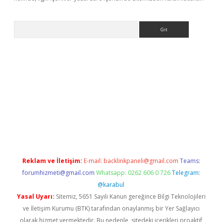
Arama
giriş
Reklam ve İletişim:
E-mail:
backlinkpaneli@gmail.com
Teams:
forumhizmeti@gmail.com
Whatsapp: 0262 606 0 726
Telegram:
@karabul
Yasal Uyarı:
Sitemiz, 5651 Sayılı Kanun gereğince Bilgi Teknolojileri
ve İletişim Kurumu (BTK) tarafından onaylanmış bir Yer Sağlayıcı
olarak hizmet vermektedir. Bu nedenle, sitedeki içerikleri proaktif