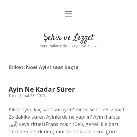
menüyü
Anasayfa
aç
Gizlilik Politikası
Şehir ve Lezzet
Yasal Uyarı
Yerel tatlarla dolu keyifli yolculuk!
Hakkımızda
Etiket:
Noel Ayini saat kaçta
Ayin Ne Kadar Sürer
Tarih: Şubat 23, 2025
Kilise ayini kaç saat sürüyor? Bir kilise ritüeli 2 saat
25 dakika sürer. Ayinlerde ne yapılır? Ayin (Farsça:
آیین) veya ritüel (Fransızca: ritüel), genellikle bazı
önceden belirlenmiş dini tören kurallarına göre.