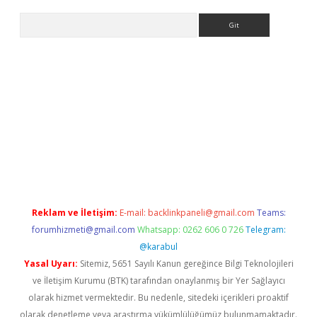
Arama
riş
Reklam ve İletişim:
E-mail:
backlinkpaneli@gmail.com
Teams:
forumhizmeti@gmail.com
Whatsapp: 0262 606 0 726
Telegram:
@karabul
Yasal Uyarı:
Sitemiz, 5651 Sayılı Kanun gereğince Bilgi Teknolojileri
ve İletişim Kurumu (BTK) tarafından onaylanmış bir Yer Sağlayıcı
olarak hizmet vermektedir. Bu nedenle, sitedeki içerikleri proaktif
olarak denetleme veya araştırma yükümlülüğümüz bulunmamaktadır.