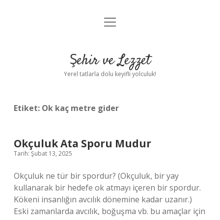
menüyü
Anasayfa
aç
Gizlilik Politikası
Şehir ve Lezzet
Yasal Uyarı
Yerel tatlarla dolu keyifli yolculuk!
Hakkımızda
Etiket:
Ok kaç metre gider
Okçuluk Ata Sporu Mudur
Tarih: Şubat 13, 2025
Okçuluk ne tür bir spordur? (Okçuluk, bir yay
kullanarak bir hedefe ok atmayı içeren bir spordur.
Kökeni insanlığın avcılık dönemine kadar uzanır.)
Eski zamanlarda avcılık, boğuşma vb. bu amaçlar için