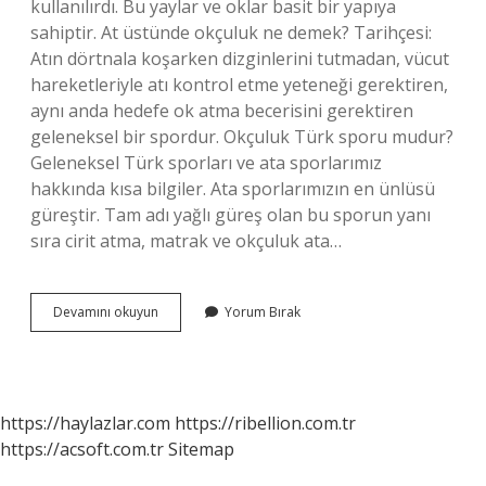
kullanılırdı. Bu yaylar ve oklar basit bir yapıya
sahiptir. At üstünde okçuluk ne demek? Tarihçesi:
Atın dörtnala koşarken dizginlerini tutmadan, vücut
hareketleriyle atı kontrol etme yeteneği gerektiren,
aynı anda hedefe ok atma becerisini gerektiren
geleneksel bir spordur. Okçuluk Türk sporu mudur?
Geleneksel Türk sporları ve ata sporlarımız
hakkında kısa bilgiler. Ata sporlarımızın en ünlüsü
güreştir. Tam adı yağlı güreş olan bu sporun yanı
sıra cirit atma, matrak ve okçuluk ata…
Okçuluk
Devamını okuyun
Yorum Bırak
Ata
Sporu
Mudur
https://haylazlar.com
https://ribellion.com.tr
https://acsoft.com.tr
Sitemap