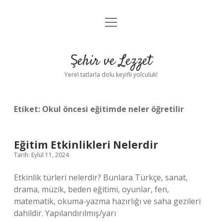
menüyü
Anasayfa
aç
Gizlilik Politikası
Şehir ve Lezzet
Yasal Uyarı
Yerel tatlarla dolu keyifli yolculuk!
Hakkımızda
Etiket:
Okul öncesi eğitimde neler öğretilir
Eğitim Etkinlikleri Nelerdir
Tarih: Eylül 11, 2024
Etkinlik türleri nelerdir? Bunlara Türkçe, sanat,
drama, müzik, beden eğitimi, oyunlar, fen,
matematik, okuma-yazma hazırlığı ve saha gezileri
dahildir. Yapılandırılmış/yarı