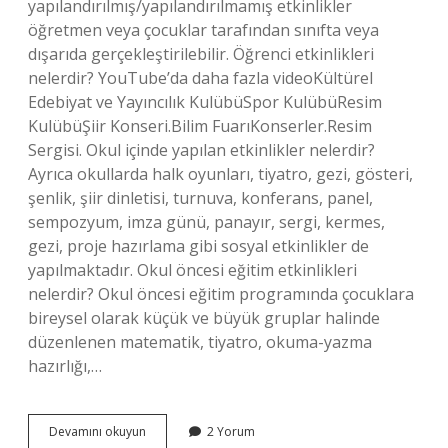
yapılandırılmış/yapılandırılmamış etkinlikler
öğretmen veya çocuklar tarafından sınıfta veya
dışarıda gerçekleştirilebilir. Öğrenci etkinlikleri
nelerdir? YouTube’da daha fazla videoKültürel
Edebiyat ve Yayıncılık KulübüSpor KulübüResim
KulübüŞiir Konseri.Bilim FuarıKonserler.Resim
Sergisi. Okul içinde yapılan etkinlikler nelerdir?
Ayrıca okullarda halk oyunları, tiyatro, gezi, gösteri,
şenlik, şiir dinletisi, turnuva, konferans, panel,
sempozyum, imza günü, panayır, sergi, kermes,
gezi, proje hazırlama gibi sosyal etkinlikler de
yapılmaktadır. Okul öncesi eğitim etkinlikleri
nelerdir? Okul öncesi eğitim programında çocuklara
bireysel olarak küçük ve büyük gruplar halinde
düzenlenen matematik, tiyatro, okuma-yazma
hazırlığı,…
Eğitim
Devamını okuyun
2 Yorum