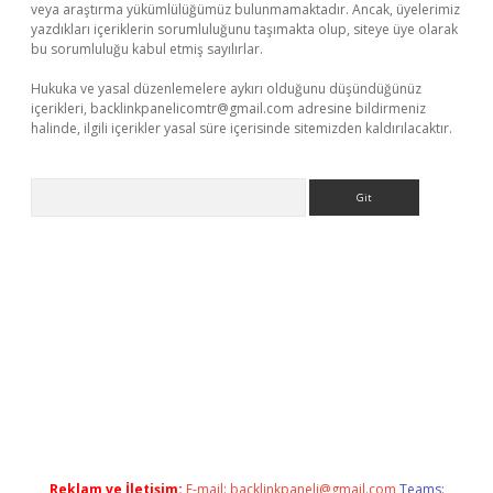
veya araştırma yükümlülüğümüz bulunmamaktadır. Ancak, üyelerimiz
yazdıkları içeriklerin sorumluluğunu taşımakta olup, siteye üye olarak
bu sorumluluğu kabul etmiş sayılırlar.
Hukuka ve yasal düzenlemelere aykırı olduğunu düşündüğünüz
içerikleri,
backlinkpanelicomtr@gmail.com
adresine bildirmeniz
halinde, ilgili içerikler yasal süre içerisinde sitemizden kaldırılacaktır.
Arama
tulipbet giriş
Reklam ve İletişim:
E-mail:
backlinkpaneli@gmail.com
Teams: