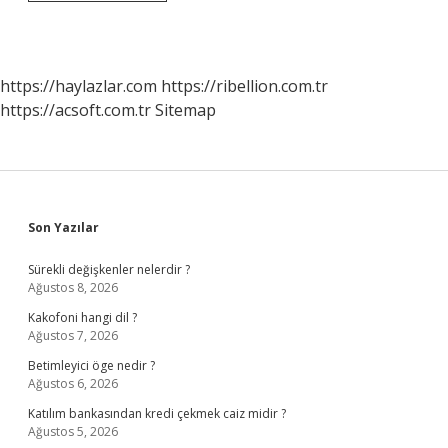
Etkinlikleri
Nelerdir
https://haylazlar.com
https://ribellion.com.tr
https://acsoft.com.tr
Sitemap
Sidebar
Son Yazılar
Sürekli değişkenler nelerdir ?
Ağustos 8, 2026
Kakofoni hangi dil ?
Ağustos 7, 2026
Betimleyici öge nedir ?
Ağustos 6, 2026
Katılım bankasından kredi çekmek caiz midir ?
Ağustos 5, 2026