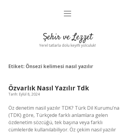
menüyü
Anasayfa
aç
Gizlilik Politikası
Şehir ve Lezzet
Yasal Uyarı
Yerel tatlarla dolu keyifli yolculuk!
Hakkımızda
Etiket:
Önsezi kelimesi nasıl yazılır
Özvarlık Nasıl Yazılır Tdk
Tarih: Eylül 8, 2024
Öz denetim nasil yazılır TDK? Türk Dil Kurumu’na
(TDK) göre, Türkçede farklı anlamlara gelen
özdenetim sözcüğü, tek başına veya farklı
cümlelerde kullanılabiliyor. Öz çekim nasıl yazılır