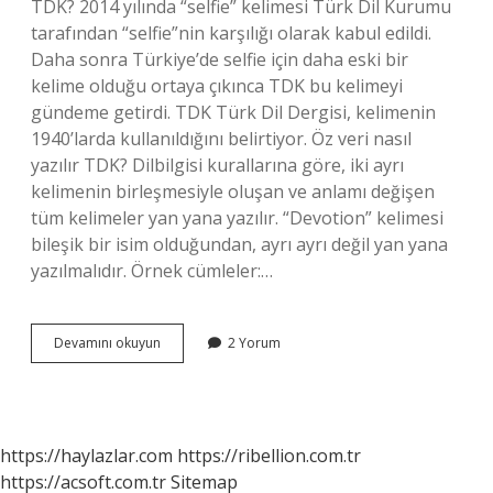
TDK? 2014 yılında “selfie” kelimesi Türk Dil Kurumu
tarafından “selfie”nin karşılığı olarak kabul edildi.
Daha sonra Türkiye’de selfie için daha eski bir
kelime olduğu ortaya çıkınca TDK bu kelimeyi
gündeme getirdi. TDK Türk Dil Dergisi, kelimenin
1940’larda kullanıldığını belirtiyor. Öz veri nasıl
yazılır TDK? Dilbilgisi kurallarına göre, iki ayrı
kelimenin birleşmesiyle oluşan ve anlamı değişen
tüm kelimeler yan yana yazılır. “Devotion” kelimesi
bileşik bir isim olduğundan, ayrı ayrı değil yan yana
yazılmalıdır. Örnek cümleler:…
Özvarlık
Devamını okuyun
2 Yorum
Nasıl
Yazılır
Tdk
https://haylazlar.com
https://ribellion.com.tr
https://acsoft.com.tr
Sitemap