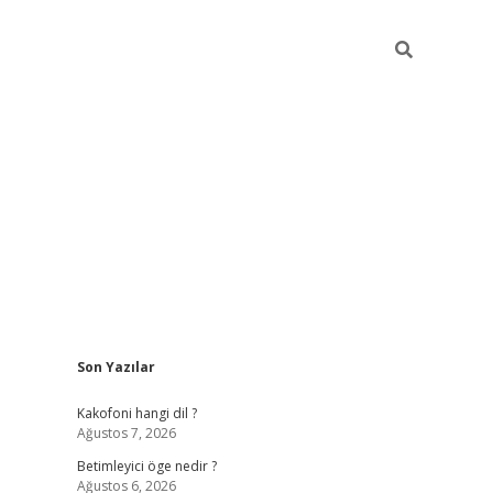
Sidebar
Son Yazılar
tulipbet giriş
Kakofoni hangi dil ?
Ağustos 7, 2026
Betimleyici öge nedir ?
Ağustos 6, 2026