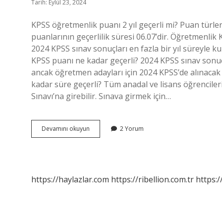
Tarih: Eylül 23, 2024
KPSS öğretmenlik puanı 2 yıl geçerli mi? Puan türler
puanlarının geçerlilik süresi 06.07’dir. Öğretmenlik
2024 KPSS sınav sonuçları en fazla bir yıl süreyle ku
KPSS puanı ne kadar geçerli? 2024 KPSS sınav sonuçlar
ancak öğretmen adayları için 2024 KPSS’de alınacak p
kadar süre geçerli? Tüm anadal ve lisans öğrencile
Sınavı’na girebilir. Sınava girmek için…
Pdr
Devamını okuyun
2 Yorum
Kpss
Puanı
Kaç
Yıl
Geçerli
https://haylazlar.com
https://ribellion.com.tr
https:/