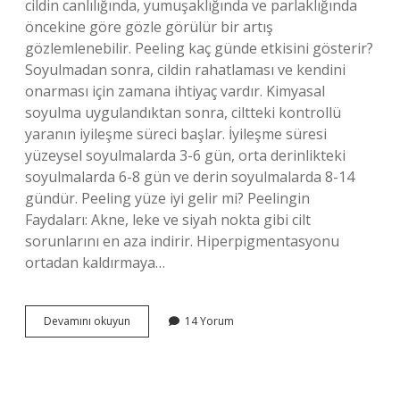
cildin canlılığında, yumuşaklığında ve parlaklığında
öncekine göre gözle görülür bir artış
gözlemlenebilir. Peeling kaç günde etkisini gösterir?
Soyulmadan sonra, cildin rahatlaması ve kendini
onarması için zamana ihtiyaç vardır. Kimyasal
soyulma uygulandıktan sonra, ciltteki kontrollü
yaranın iyileşme süreci başlar. İyileşme süresi
yüzeysel soyulmalarda 3-6 gün, orta derinlikteki
soyulmalarda 6-8 gün ve derin soyulmalarda 8-14
gündür. Peeling yüze iyi gelir mi? Peelingin
Faydaları: Akne, leke ve siyah nokta gibi cilt
sorunlarını en aza indirir. Hiperpigmentasyonu
ortadan kaldırmaya…
Peeling
Devamını okuyun
14 Yorum
Işe
Yarıyor
Mu