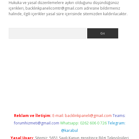
Hukuka ve yasal düzenlemelere aykırı olduğunu düşündüğünüz
içerikleri,
backlinkpanelicomtr@gmail.com
adresine bildirmeniz
halinde, ilgili içerikler yasal süre içerisinde sitemizden kaldırılacaktır.
Arama
riş
Reklam ve İletişim:
E-mail:
backlinkpaneli@gmail.com
Teams:
forumhizmeti@gmail.com
Whatsapp: 0262 606 0 726
Telegram:
@karabul
Yasal Uyarı:
Sitemiz, 5651 Sayılı Kanun gereğince Bilgi Teknolojileri