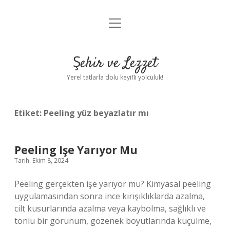
menüyü
Anasayfa
aç
Gizlilik Politikası
Şehir ve Lezzet
Yasal Uyarı
Yerel tatlarla dolu keyifli yolculuk!
Hakkımızda
Etiket:
Peeling yüz beyazlatır mı
Peeling Işe Yarıyor Mu
Tarih: Ekim 8, 2024
Peeling gerçekten işe yarıyor mu? Kimyasal peeling
uygulamasından sonra ince kırışıklıklarda azalma,
cilt kusurlarında azalma veya kaybolma, sağlıklı ve
tonlu bir görünüm, gözenek boyutlarında küçülme,