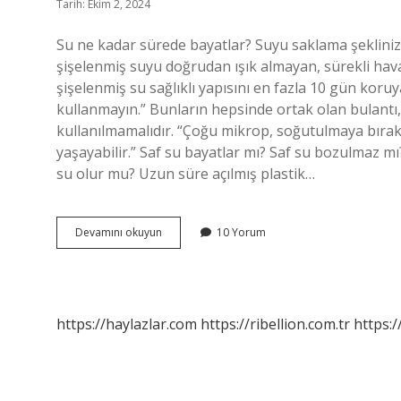
Tarih: Ekim 2, 2024
Su ne kadar sürede bayatlar? Suyu saklama şekliniz d
şişelenmiş suyu doğrudan ışık almayan, sürekli haval
şişelenmiş su sağlıklı yapısını en fazla 10 gün koruya
kullanmayın.” Bunların hepsinde ortak olan bulantı,
kullanılmamalıdır. “Çoğu mikrop, soğutulmaya bırak
yaşayabilir.” Saf su bayatlar mı? Saf su bozulmaz mı
su olur mu? Uzun süre açılmış plastik…
Doğal
Devamını okuyun
10 Yorum
Su
Bayatlar
Mı
https://haylazlar.com
https://ribellion.com.tr
https:/