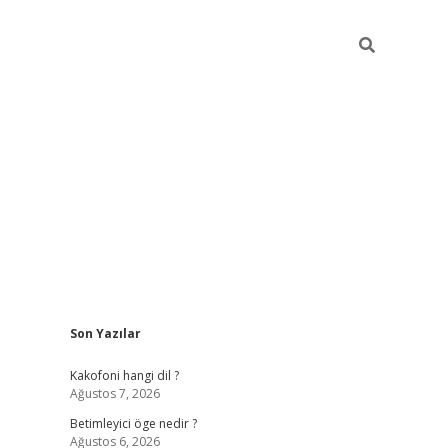
Sidebar
Son Yazılar
tulipbet giriş
Kakofoni hangi dil ?
Ağustos 7, 2026
Betimleyici öge nedir ?
Ağustos 6, 2026