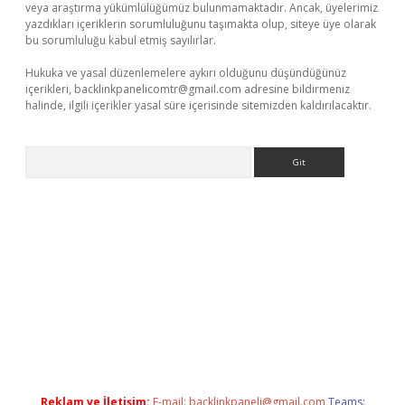
veya araştırma yükümlülüğümüz bulunmamaktadır. Ancak, üyelerimiz
yazdıkları içeriklerin sorumluluğunu taşımakta olup, siteye üye olarak
bu sorumluluğu kabul etmiş sayılırlar.
Hukuka ve yasal düzenlemelere aykırı olduğunu düşündüğünüz
içerikleri,
backlinkpanelicomtr@gmail.com
adresine bildirmeniz
halinde, ilgili içerikler yasal süre içerisinde sitemizden kaldırılacaktır.
Arama
riş
Reklam ve İletişim:
E-mail:
backlinkpaneli@gmail.com
Teams: