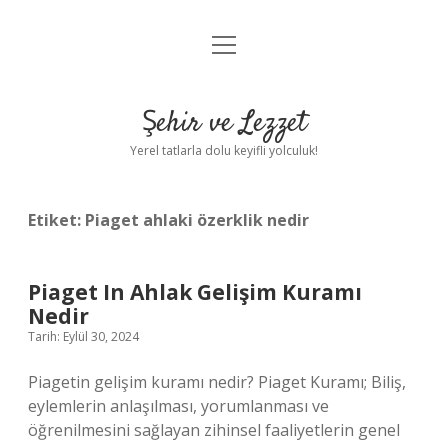
menüyü
Anasayfa
aç
Gizlilik Politikası
Şehir ve Lezzet
Yasal Uyarı
Yerel tatlarla dolu keyifli yolculuk!
Hakkımızda
Etiket:
Piaget ahlaki özerklik nedir
Piaget In Ahlak Gelişim Kuramı
Nedir
Tarih: Eylül 30, 2024
Piagetin gelişim kuramı nedir? Piaget Kuramı; Biliş,
eylemlerin anlaşılması, yorumlanması ve
öğrenilmesini sağlayan zihinsel faaliyetlerin genel