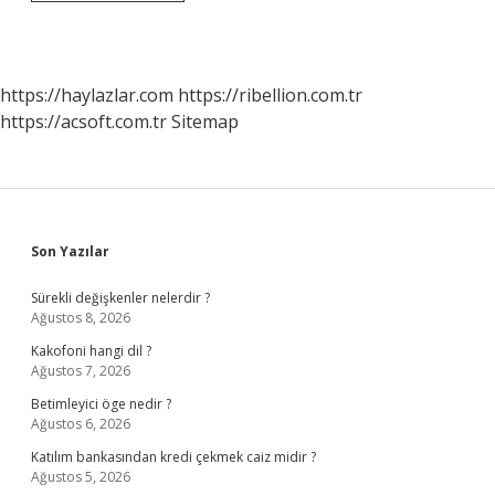
In
Ahlak
Gelişim
Kuramı
Nedir
https://haylazlar.com
https://ribellion.com.tr
https://acsoft.com.tr
Sitemap
Sidebar
Son Yazılar
Sürekli değişkenler nelerdir ?
Ağustos 8, 2026
Kakofoni hangi dil ?
Ağustos 7, 2026
Betimleyici öge nedir ?
Ağustos 6, 2026
Katılım bankasından kredi çekmek caiz midir ?
Ağustos 5, 2026