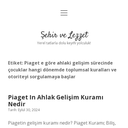
menüyü
Anasayfa
aç
Gizlilik Politikası
Şehir ve Lezzet
Yasal Uyarı
Yerel tatlarla dolu keyifli yolculuk!
Hakkımızda
Etiket:
Piaget e göre ahlaki gelişim sürecinde
çocuklar hangi dönemde toplumsal kuralları ve
otoriteyi sorgulamaya başlar
Piaget In Ahlak Gelişim Kuramı
Nedir
Tarih: Eylül 30, 2024
Piagetin gelişim kuramı nedir? Piaget Kuramı; Biliş,