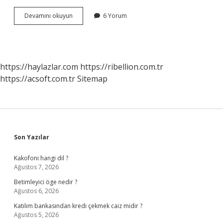
Piaget
Devamını okuyun
6 Yorum
In
Ahlak
Gelişim
Kuramı
Nedir
https://haylazlar.com
https://ribellion.com.tr
https://acsoft.com.tr
Sitemap
Sidebar
Son Yazılar
Kakofoni hangi dil ?
Ağustos 7, 2026
Betimleyici öge nedir ?
Ağustos 6, 2026
Katılım bankasından kredi çekmek caiz midir ?
Ağustos 5, 2026