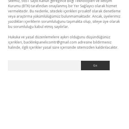
Sitemiz, 5651 Sayılı Kanun gereğince Bilgi Teknolojileri ve İletişim
Kurumu (BTK) tarafından onaylanmış bir Yer Sağlayıcı olarak hizmet
vermektedir. Bu nedenle, sitedeki içerikleri proaktif olarak denetleme
veya araştırma yükümlülüğümüz bulunmamaktadır. Ancak, üyelerimiz
yazdıkları içeriklerin sorumluluğunu taşımakta olup, siteye üye olarak
bu sorumluluğu kabul etmiş sayılırlar.
Hukuka ve yasal düzenlemelere aykırı olduğunu düşündüğünüz
içerikleri,
backlinkpanelicomtr@gmail.com
adresine bildirmeniz
halinde, ilgili içerikler yasal süre içerisinde sitemizden kaldırılacaktır.
Arama
riş