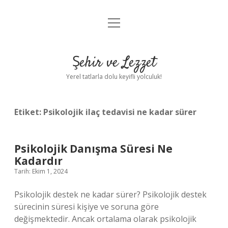
menüyü
Anasayfa
aç
Gizlilik Politikası
Şehir ve Lezzet
Yasal Uyarı
Yerel tatlarla dolu keyifli yolculuk!
Hakkımızda
Etiket:
Psikolojik ilaç tedavisi ne kadar sürer
Psikolojik Danışma Süresi Ne
Kadardır
Tarih: Ekim 1, 2024
Psikolojik destek ne kadar sürer? Psikolojik destek
sürecinin süresi kişiye ve soruna göre
değişmektedir. Ancak ortalama olarak psikolojik