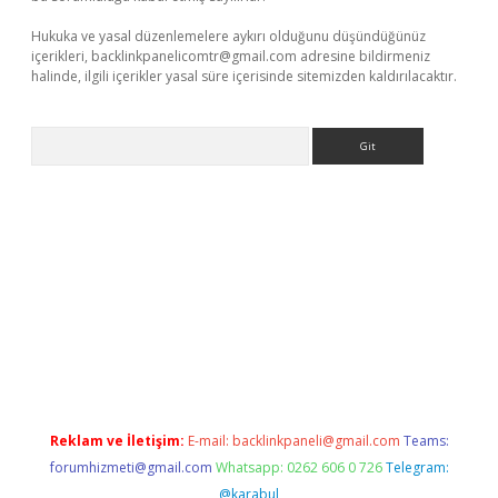
Hukuka ve yasal düzenlemelere aykırı olduğunu düşündüğünüz
içerikleri,
backlinkpanelicomtr@gmail.com
adresine bildirmeniz
halinde, ilgili içerikler yasal süre içerisinde sitemizden kaldırılacaktır.
Arama
giriş
Reklam ve İletişim:
E-mail:
backlinkpaneli@gmail.com
Teams:
forumhizmeti@gmail.com
Whatsapp: 0262 606 0 726
Telegram:
@karabul