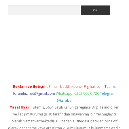
Arama
riş
Reklam ve İletişim:
E-mail:
backlinkpaneli@gmail.com
Teams:
forumhizmeti@gmail.com
Whatsapp: 0262 606 0 726
Telegram:
@karabul
Yasal Uyarı:
Sitemiz, 5651 Sayılı Kanun gereğince Bilgi Teknolojileri
ve İletişim Kurumu (BTK) tarafından onaylanmış bir Yer Sağlayıcı
olarak hizmet vermektedir. Bu nedenle, sitedeki içerikleri proaktif
olarak denetleme veya araştırma yükümlülüğümüz bulunmamaktadır.