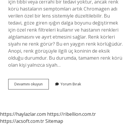
için tıbbi veya cerrahi bir tedavi yoktur, ancak renk
körü hastaların semptomları artık Chromagen adı
verilen özel bir lens sistemiyle düzeltilebilir. Bu
tedavi, göze giren ışığın dalga boyunu değiştirmek
için özel renk filtreleri kullanır ve hastanın renkleri
algılamasını ve ayırt etmesini sağlar. Renk körleri
siyahı ne renk görür? Bu en yaygın renk körlüğüdür.
Anopi, renk görüşüyle ​​ilgili üç koninin de eksik
olduğu durumdur. Bu durumda, tamamen renk körü
olan kişi yalnızca siyah…
Renk
Devamını okuyun
Yorum Bırak
Körlüğünü
Nasıl
Anlarız
https://haylazlar.com
https://ribellion.com.tr
https://acsoft.com.tr
Sitemap