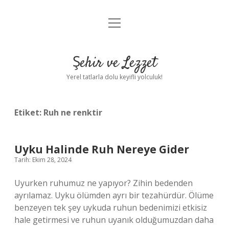
menüyü
Anasayfa
aç
Gizlilik Politikası
Şehir ve Lezzet
Yasal Uyarı
Yerel tatlarla dolu keyifli yolculuk!
Hakkımızda
Etiket:
Ruh ne renktir
Uyku Halinde Ruh Nereye Gider
Tarih: Ekim 28, 2024
Uyurken ruhumuz ne yapıyor? Zihin bedenden
ayrılamaz. Uyku ölümden ayrı bir tezahürdür. Ölüme
benzeyen tek şey uykuda ruhun bedenimizi etkisiz
hale getirmesi ve ruhun uyanık olduğumuzdan daha