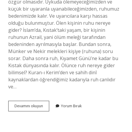
özgür olmasıdır. Uykuda ölemeyeceğimizden ve
küçük bir uyaranla uyanabileceğimizden, ruhumuz
bedenimizde kalır. Ve uyarıcılara karşı hassas
olduğu bulunmuştur. Ölen kişinin ruhu nereye
gider? İslam’da, Kıstak’taki yaşam, bir kişinin
ruhunun Azrail, yani ölüm meleği tarafından
bedeninden ayrılmasıyla başlar. Bundan sonra,
Münker ve Nekir melekleri kişiye (ruhuna) soru
sorar. Daha sonra ruh, Kıyamet Günü’ne kadar bu
Kıstak dünyasında kalır. Ölünce ruh nereye gider
bilimsel? Kuran-ı Kerim’den ve sahih dinî
kaynaklardan öğrendiğimiz kadarıyla ruh canlıdır
ve…
Uyku
Devamını okuyun
Yorum Bırak
Halinde
Ruh
Nereye
Gider