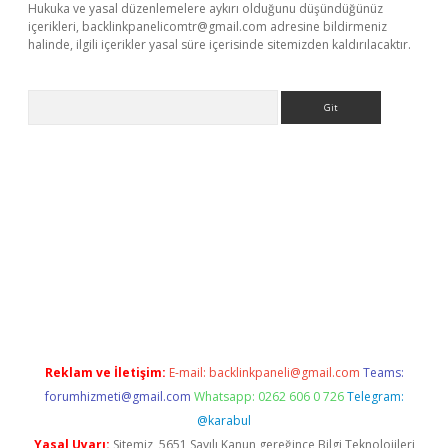
Hukuka ve yasal düzenlemelere aykırı olduğunu düşündüğünüz
içerikleri,
backlinkpanelicomtr@gmail.com
adresine bildirmeniz
halinde, ilgili içerikler yasal süre içerisinde sitemizden kaldırılacaktır.
Arama
iriş
Reklam ve İletişim:
E-mail:
backlinkpaneli@gmail.com
Teams:
forumhizmeti@gmail.com
Whatsapp: 0262 606 0 726
Telegram:
@karabul
Yasal Uyarı:
Sitemiz, 5651 Sayılı Kanun gereğince Bilgi Teknolojileri