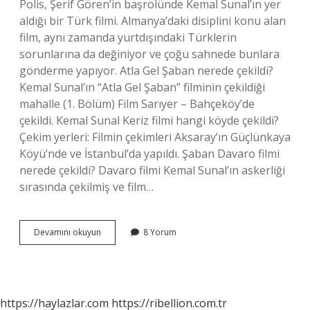
Polis, Şerif Gören’in başrolünde Kemal Sunal’ın yer
aldığı bir Türk filmi. Almanya’daki disiplini konu alan
film, aynı zamanda yurtdışındaki Türklerin
sorunlarına da değiniyor ve çoğu sahnede bunlara
gönderme yapıyor. Atla Gel Şaban nerede çekildi?
Kemal Sunal’ın “Atla Gel Şaban” filminin çekildiği
mahalle (1. Bölüm) Film Sarıyer – Bahçeköy’de
çekildi. Kemal Sunal Keriz filmi hangi köyde çekildi?
Çekim yerleri: Filmin çekimleri Aksaray’ın Güçlünkaya
Köyü’nde ve İstanbul’da yapıldı. Şaban Davaro filmi
nerede çekildi? Davaro filmi Kemal Sunal’ın askerliği
sırasında çekilmiş ve film…
Kemal
Devamını okuyun
8 Yorum
Sunal
Gurbetçi
Nerede
Çekildi
https://haylazlar.com
https://ribellion.com.tr