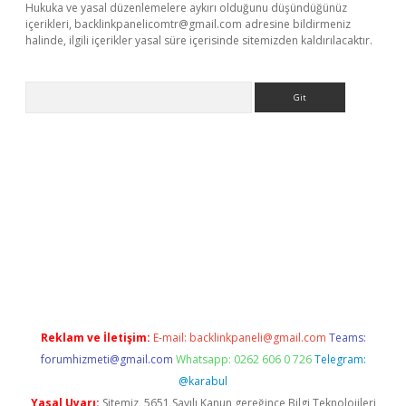
Hukuka ve yasal düzenlemelere aykırı olduğunu düşündüğünüz
içerikleri,
backlinkpanelicomtr@gmail.com
adresine bildirmeniz
halinde, ilgili içerikler yasal süre içerisinde sitemizden kaldırılacaktır.
Arama
ulipbet giriş
Reklam ve İletişim:
E-mail:
backlinkpaneli@gmail.com
Teams:
forumhizmeti@gmail.com
Whatsapp: 0262 606 0 726
Telegram:
@karabul
Yasal Uyarı:
Sitemiz, 5651 Sayılı Kanun gereğince Bilgi Teknolojileri