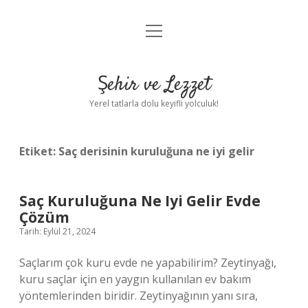
menüyü
Anasayfa
aç
Gizlilik Politikası
Şehir ve Lezzet
Yasal Uyarı
Yerel tatlarla dolu keyifli yolculuk!
Hakkımızda
Etiket:
Saç derisinin kuruluğuna ne iyi gelir
Saç Kuruluğuna Ne Iyi Gelir Evde
Çözüm
Tarih: Eylül 21, 2024
Saçlarım çok kuru evde ne yapabilirim? Zeytinyağı,
kuru saçlar için en yaygın kullanılan ev bakım
yöntemlerinden biridir. Zeytinyağının yanı sıra,