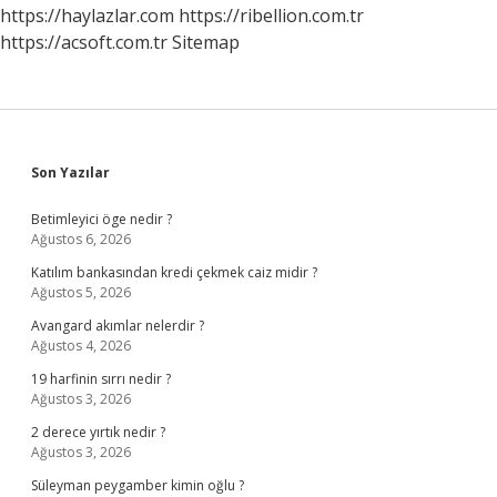
Evde
https://haylazlar.com
https://ribellion.com.tr
Çözüm
https://acsoft.com.tr
Sitemap
Sidebar
Son Yazılar
Betimleyici öge nedir ?
Ağustos 6, 2026
Katılım bankasından kredi çekmek caiz midir ?
Ağustos 5, 2026
Avangard akımlar nelerdir ?
Ağustos 4, 2026
19 harfinin sırrı nedir ?
Ağustos 3, 2026
2 derece yırtık nedir ?
Ağustos 3, 2026
Süleyman peygamber kimin oğlu ?