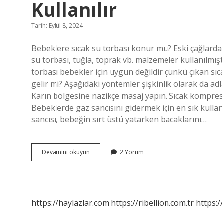
Kullanılır
Tarih: Eylül 8, 2024
Bebeklere sıcak su torbası konur mu? Eski çağlardan 
su torbası, tuğla, toprak vb. malzemeler kullanılmıştı
torbası bebekler için uygun değildir çünkü çıkan sıca
gelir mi? Aşağıdaki yöntemler şişkinlik olarak da adl
Karın bölgesine nazikçe masaj yapın. Sıcak kompres 
Bebeklerde gaz sancısını gidermek için en sık kulla
sancısı, bebeğin sırt üstü yatarken bacaklarını…
Bebekler
Devamını okuyun
2 Yorum
Için
Sıcak
Su
Torbası
Nasıl
https://haylazlar.com
https://ribellion.com.tr
https:/
Kullanılır