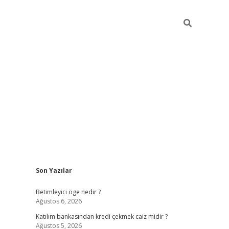
Sidebar
Son Yazılar
tulipbet giriş
Betimleyici öge nedir ?
Ağustos 6, 2026
Katılım bankasından kredi çekmek caiz midir ?
Ağustos 5, 2026