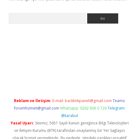
Arama
iriş
Reklam ve İletişim:
E-mail:
backlinkpaneli@gmail.com
Teams:
forumhizmeti@gmail.com
Whatsapp: 0262 606 0 726
Telegram:
@karabul
Yasal Uyarı:
Sitemiz, 5651 Sayılı Kanun gereğince Bilgi Teknolojileri
ve İletişim Kurumu (BTK) tarafından onaylanmış bir Yer Sağlayıcı
olarak hizmet vermektedir. Bu nedenle, sitedeki içerikleri proaktif