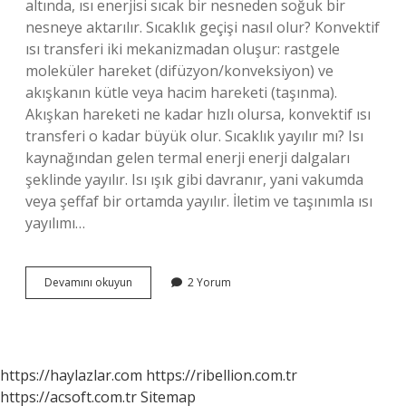
altında, ısı enerjisi sıcak bir nesneden soğuk bir
nesneye aktarılır. Sıcaklık geçişi nasıl olur? Konvektif
ısı transferi iki mekanizmadan oluşur: rastgele
moleküler hareket (difüzyon/konveksiyon) ve
akışkanın kütle veya hacim hareketi (taşınma).
Akışkan hareketi ne kadar hızlı olursa, konvektif ısı
transferi o kadar büyük olur. Sıcaklık yayılır mı? Isı
kaynağından gelen termal enerji enerji dalgaları
şeklinde yayılır. Isı ışık gibi davranır, yani vakumda
veya şeffaf bir ortamda yayılır. İletim ve taşınımla ısı
yayılımı…
Sıcaklık
Devamını okuyun
2 Yorum
Geçişi
Olur
Mu
https://haylazlar.com
https://ribellion.com.tr
https://acsoft.com.tr
Sitemap