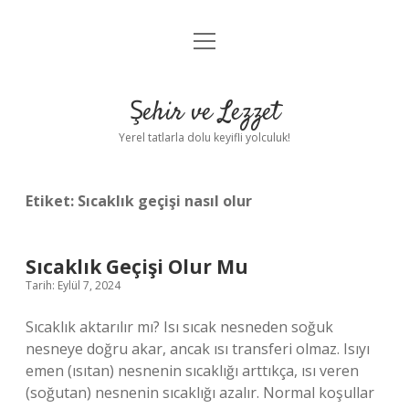
menüyü
Anasayfa
aç
Gizlilik Politikası
Şehir ve Lezzet
Yasal Uyarı
Yerel tatlarla dolu keyifli yolculuk!
Hakkımızda
Etiket:
Sıcaklık geçişi nasıl olur
Sıcaklık Geçişi Olur Mu
Tarih: Eylül 7, 2024
Sıcaklık aktarılır mı? Isı sıcak nesneden soğuk
nesneye doğru akar, ancak ısı transferi olmaz. Isıyı
emen (ısıtan) nesnenin sıcaklığı arttıkça, ısı veren
(soğutan) nesnenin sıcaklığı azalır. Normal koşullar