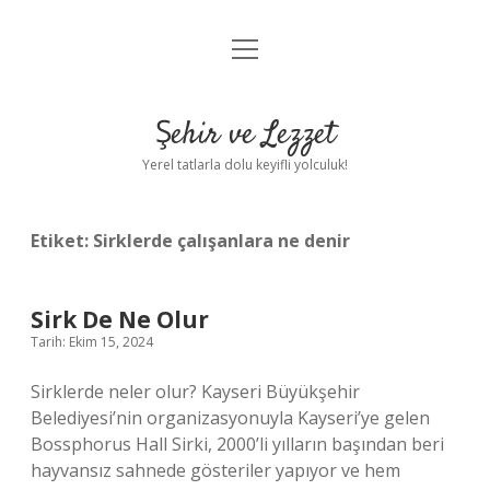
menüyü
Anasayfa
aç
Gizlilik Politikası
Şehir ve Lezzet
Yasal Uyarı
Yerel tatlarla dolu keyifli yolculuk!
Hakkımızda
Etiket:
Sirklerde çalışanlara ne denir
Sirk De Ne Olur
Tarih: Ekim 15, 2024
Sirklerde neler olur? Kayseri Büyükşehir
Belediyesi’nin organizasyonuyla Kayseri’ye gelen
Bossphorus Hall Sirki, 2000’li yılların başından beri
hayvansız sahnede gösteriler yapıyor ve hem