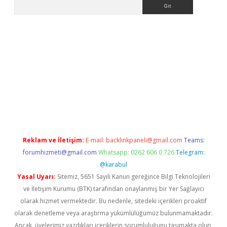
Arama
iriş
Reklam ve İletişim:
E-mail:
backlinkpaneli@gmail.com
Teams:
forumhizmeti@gmail.com
Whatsapp: 0262 606 0 726
Telegram:
@karabul
Yasal Uyarı:
Sitemiz, 5651 Sayılı Kanun gereğince Bilgi Teknolojileri
ve İletişim Kurumu (BTK) tarafından onaylanmış bir Yer Sağlayıcı
olarak hizmet vermektedir. Bu nedenle, sitedeki içerikleri proaktif
olarak denetleme veya araştırma yükümlülüğümüz bulunmamaktadır.
Ancak, üyelerimiz yazdıkları içeriklerin sorumluluğunu taşımakta olup,