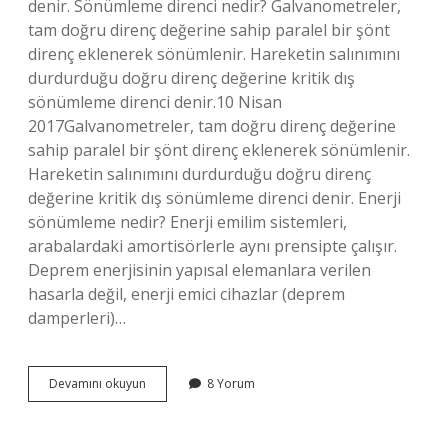
denir. Sönümleme direnci nedir? Galvanometreler,
tam doğru direnç değerine sahip paralel bir şönt
direnç eklenerek sönümlenir. Hareketin salınımını
durdurduğu doğru direnç değerine kritik dış
sönümleme direnci denir.10 Nisan
2017Galvanometreler, tam doğru direnç değerine
sahip paralel bir şönt direnç eklenerek sönümlenir.
Hareketin salınımını durdurduğu doğru direnç
değerine kritik dış sönümleme direnci denir. Enerji
sönümleme nedir? Enerji emilim sistemleri,
arabalardaki amortisörlerle aynı prensipte çalışır.
Deprem enerjisinin yapısal elemanlara verilen
hasarla değil, enerji emici cihazlar (deprem
damperleri)…
Sönümleme
Devamını okuyun
8 Yorum
Ne
Işe
Yarar