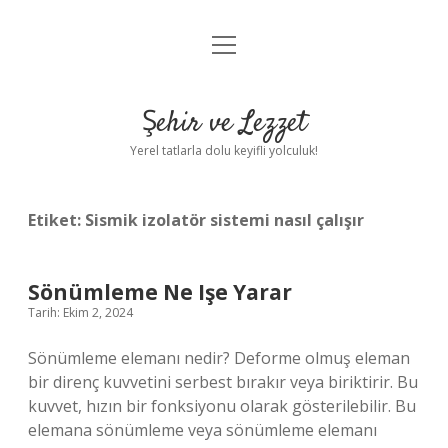
menüyü
Anasayfa
aç
Gizlilik Politikası
Şehir ve Lezzet
Yasal Uyarı
Yerel tatlarla dolu keyifli yolculuk!
Hakkımızda
Etiket:
Sismik izolatör sistemi nasıl çalışır
Sönümleme Ne Işe Yarar
Tarih: Ekim 2, 2024
Sönümleme elemanı nedir? Deforme olmuş eleman
bir direnç kuvvetini serbest bırakır veya biriktirir. Bu
kuvvet, hızın bir fonksiyonu olarak gösterilebilir. Bu
elemana sönümleme veya sönümleme elemanı