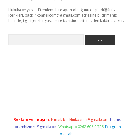
Hukuka ve yasal düzenlemelere aykırı olduğunu düşündüğünüz
içerikleri,
backlinkpanelicomtr@gmail.com
adresine bildirmeniz
halinde, ilgili içerikler yasal süre içerisinde sitemizden kaldırılacaktır.
Arama
riş
Reklam ve İletişim:
E-mail:
backlinkpaneli@gmail.com
Teams:
forumhizmeti@gmail.com
Whatsapp: 0262 606 0 726
Telegram:
@karabul