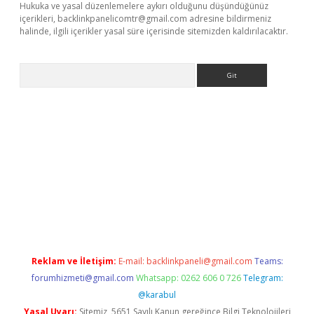
Hukuka ve yasal düzenlemelere aykırı olduğunu düşündüğünüz
içerikleri,
backlinkpanelicomtr@gmail.com
adresine bildirmeniz
halinde, ilgili içerikler yasal süre içerisinde sitemizden kaldırılacaktır.
Arama
riş
Reklam ve İletişim:
E-mail:
backlinkpaneli@gmail.com
Teams:
forumhizmeti@gmail.com
Whatsapp: 0262 606 0 726
Telegram:
@karabul
Yasal Uyarı:
Sitemiz, 5651 Sayılı Kanun gereğince Bilgi Teknolojileri