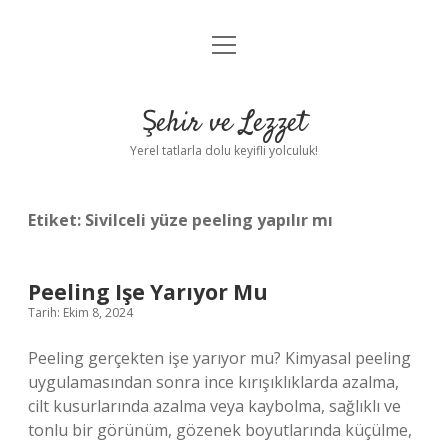
menüyü
Anasayfa
aç
Gizlilik Politikası
Şehir ve Lezzet
Yasal Uyarı
Yerel tatlarla dolu keyifli yolculuk!
Hakkımızda
Etiket:
Sivilceli yüze peeling yapılır mı
Peeling Işe Yarıyor Mu
Tarih: Ekim 8, 2024
Peeling gerçekten işe yarıyor mu? Kimyasal peeling
uygulamasından sonra ince kırışıklıklarda azalma,
cilt kusurlarında azalma veya kaybolma, sağlıklı ve
tonlu bir görünüm, gözenek boyutlarında küçülme,