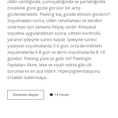
cildin canlılığında, yumuşaklığında ve parlaklığında
öncekine göre gözle görülür bir artış
gözlemlenebilir. Peeling kaç günde etkisini gösterir?
Soyulmadan sonra, cildin rahatlaması ve kendini
onarması için zamana ihtiyaç vardır. Kimyasal
soyulma uygulandıktan sonra, ciltteki kontrollü
yaranın iyileşme süreci başlar. İyileşme süresi
yüzeysel soyulmalarda 3-6 gün, orta derinlikteki
soyulmalarda 6-8 gün ve derin soyulmalarda 8-14
gündür. Peeling yüze iyi gelir mi? Peelingin
Faydaları: Akne, leke ve siyah nokta gibi cilt
sorunlarını en aza indirir. Hiperpigmentasyonu
ortadan kaldırmaya…
Peeling
Devamını okuyun
14 Yorum
Işe
Yarıyor
Mu