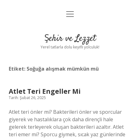
menüyü
Anasayfa
aç
Gizlilik Politikası
Şehir ve Lezzet
Yasal Uyarı
Yerel tatlarla dolu keyifli yolculuk!
Hakkımızda
Etiket:
Soğuğa alışmak mümkün mü
Atlet Teri Engeller Mi
Tarih: Şubat 26, 2025
Atlet teri önler mi? Bakterileri önler ve sporcular
giyerek ve hastalıklara çok daha dirençli hale
gelerek terleyerek oluşan bakterileri azaltır. Atlet
teri emer mi? Sporcu giymek, sıcak yaz günlerinde