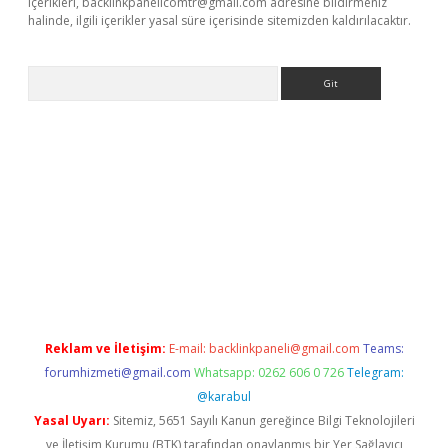
içerikleri,
backlinkpanelicomtr@gmail.com
adresine bildirmeniz
halinde, ilgili içerikler yasal süre içerisinde sitemizden kaldırılacaktır.
Arama
ipbet giriş
Reklam ve İletişim:
E-mail:
backlinkpaneli@gmail.com
Teams:
forumhizmeti@gmail.com
Whatsapp: 0262 606 0 726
Telegram:
@karabul
Yasal Uyarı:
Sitemiz, 5651 Sayılı Kanun gereğince Bilgi Teknolojileri
ve İletişim Kurumu (BTK) tarafından onaylanmış bir Yer Sağlayıcı