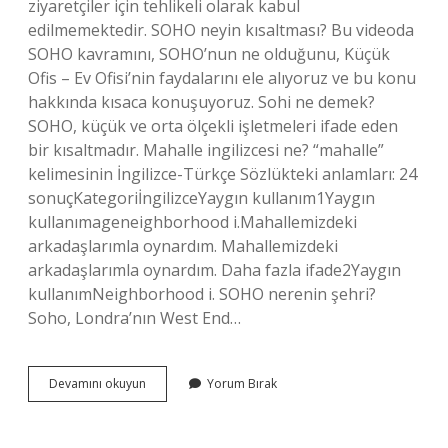
ziyaretçiler için tehlikeli olarak kabul
edilmemektedir. SOHO neyin kısaltması? Bu videoda
SOHO kavramını, SOHO’nun ne olduğunu, Küçük
Ofis – Ev Ofisi’nin faydalarını ele alıyoruz ve bu konu
hakkında kısaca konuşuyoruz. Sohi ne demek?
SOHO, küçük ve orta ölçekli işletmeleri ifade eden
bir kısaltmadır. Mahalle ingilizcesi ne? “mahalle”
kelimesinin İngilizce-Türkçe Sözlükteki anlamları: 24
sonuçKategoriİngilizceYaygın kullanım1Yaygın
kullanımageneighborhood i.Mahallemizdeki
arkadaşlarımla oynardım. Mahallemizdeki
arkadaşlarımla oynardım. Daha fazla ifade2Yaygın
kullanımNeighborhood i. SOHO nerenin şehri?
Soho, Londra’nın West End…
Soho
Devamını okuyun
Yorum Bırak
Ingilizce
Ne
Demek