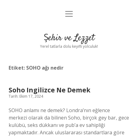
menüyü
Anasayfa
aç
Gizlilik Politikası
Şehir ve Lezzet
Yasal Uyarı
Yerel tatlarla dolu keyifli yolculuk!
Hakkımızda
Etiket:
SOHO ağı nedir
Soho Ingilizce Ne Demek
Tarih: Ekim 17, 2024
SOHO anlamı ne demek? Londra’nın eğlence
merkezi olarak da bilinen Soho, birçok gey bar, gece
kulübü, seks dükkanı ve pub’a ev sahipliği
yapmaktadır. Ancak uluslararası standartlara göre