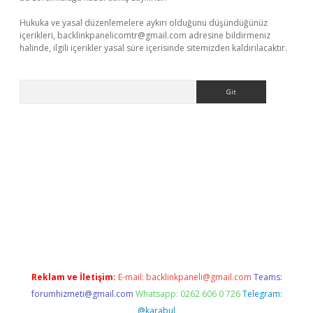
Hukuka ve yasal düzenlemelere aykırı olduğunu düşündüğünüz
içerikleri,
backlinkpanelicomtr@gmail.com
adresine bildirmeniz
halinde, ilgili içerikler yasal süre içerisinde sitemizden kaldırılacaktır.
Arama
riş
Reklam ve İletişim:
E-mail:
backlinkpaneli@gmail.com
Teams:
forumhizmeti@gmail.com
Whatsapp: 0262 606 0 726
Telegram:
@karabul