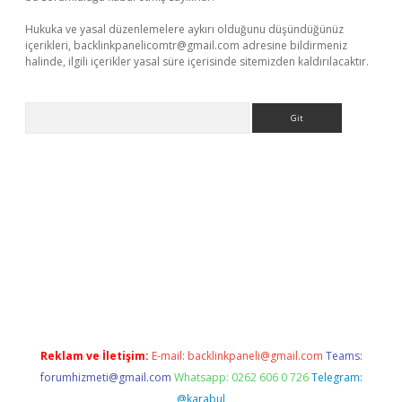
Hukuka ve yasal düzenlemelere aykırı olduğunu düşündüğünüz
içerikleri,
backlinkpanelicomtr@gmail.com
adresine bildirmeniz
halinde, ilgili içerikler yasal süre içerisinde sitemizden kaldırılacaktır.
Arama
riş
Reklam ve İletişim:
E-mail:
backlinkpaneli@gmail.com
Teams:
forumhizmeti@gmail.com
Whatsapp: 0262 606 0 726
Telegram:
@karabul