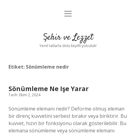
menüyü
Anasayfa
aç
Gizlilik Politikası
Şehir ve Lezzet
Yasal Uyarı
Yerel tatlarla dolu keyifli yolculuk!
Hakkımızda
Etiket:
Sönümleme nedir
Sönümleme Ne Işe Yarar
Tarih: Ekim 2, 2024
Sönümleme elemanı nedir? Deforme olmuş eleman
bir direnç kuvvetini serbest bırakır veya biriktirir. Bu
kuvvet, hızın bir fonksiyonu olarak gösterilebilir. Bu
elemana sönümleme veya sönümleme elemanı