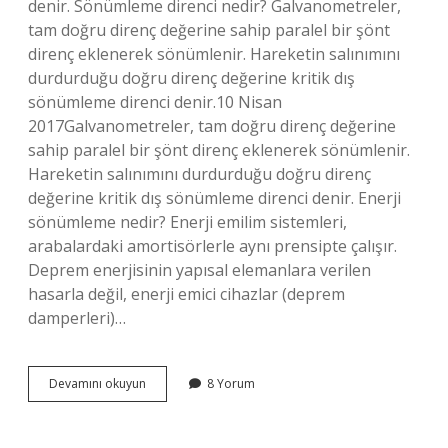
denir. Sönümleme direnci nedir? Galvanometreler,
tam doğru direnç değerine sahip paralel bir şönt
direnç eklenerek sönümlenir. Hareketin salınımını
durdurduğu doğru direnç değerine kritik dış
sönümleme direnci denir.10 Nisan
2017Galvanometreler, tam doğru direnç değerine
sahip paralel bir şönt direnç eklenerek sönümlenir.
Hareketin salınımını durdurduğu doğru direnç
değerine kritik dış sönümleme direnci denir. Enerji
sönümleme nedir? Enerji emilim sistemleri,
arabalardaki amortisörlerle aynı prensipte çalışır.
Deprem enerjisinin yapısal elemanlara verilen
hasarla değil, enerji emici cihazlar (deprem
damperleri)…
Sönümleme
Devamını okuyun
8 Yorum
Ne
Işe
Yarar