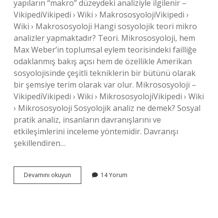
yapıların “makro” düzeydeki analiziyle ilgilenir –
VikipediVikipedi › Wiki › MakrososyolojiVikipedi ›
Wiki › Makrososyoloji Hangi sosyolojik teori mikro
analizler yapmaktadır? Teori. Mikrososyoloji, hem
Max Weber’in toplumsal eylem teorisindeki failliğe
odaklanmış bakış açısı hem de özellikle Amerikan
sosyolojisinde çeşitli tekniklerin bir bütünü olarak
bir şemsiye terim olarak var olur. Mikrososyoloji –
VikipediVikipedi › Wiki › MikrososyolojiVikipedi › Wiki
› Mikrososyoloji Sosyolojik analiz ne demek? Sosyal
pratik analiz, insanların davranışlarını ve
etkileşimlerini inceleme yöntemidir. Davranışı
şekillendiren…
Makro
Devamını okuyun
14 Yorum
Analiz
Nedir
Sosyolojide