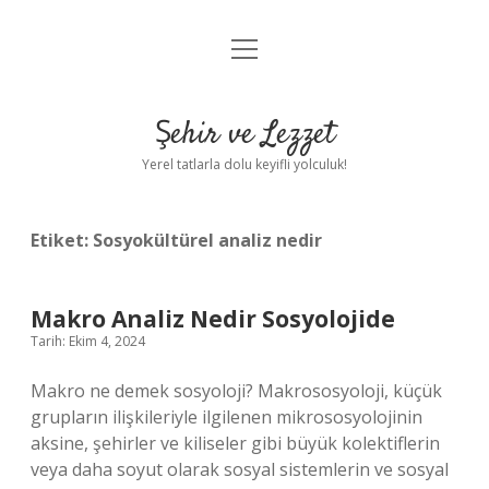
menüyü
Anasayfa
aç
Gizlilik Politikası
Şehir ve Lezzet
Yasal Uyarı
Yerel tatlarla dolu keyifli yolculuk!
Hakkımızda
Etiket:
Sosyokültürel analiz nedir
Makro Analiz Nedir Sosyolojide
Tarih: Ekim 4, 2024
Makro ne demek sosyoloji? Makrososyoloji, küçük
grupların ilişkileriyle ilgilenen mikrososyolojinin
aksine, şehirler ve kiliseler gibi büyük kolektiflerin
veya daha soyut olarak sosyal sistemlerin ve sosyal