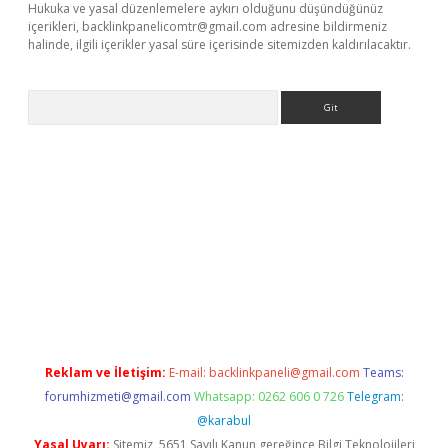
Hukuka ve yasal düzenlemelere aykırı olduğunu düşündüğünüz
içerikleri,
backlinkpanelicomtr@gmail.com
adresine bildirmeniz
halinde, ilgili içerikler yasal süre içerisinde sitemizden kaldırılacaktır.
Arama
iriş
Reklam ve İletişim:
E-mail:
backlinkpaneli@gmail.com
Teams:
forumhizmeti@gmail.com
Whatsapp: 0262 606 0 726
Telegram:
@karabul
Yasal Uyarı:
Sitemiz, 5651 Sayılı Kanun gereğince Bilgi Teknolojileri