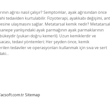
ının ağrısı nasıl çalışır? Semptomlar, ayak ağrısından önce
ahi tedaviden kurtulabilir. Fizyoterapi, ayakkabı değişimi, ant
iyesine ulaşmasını sağlar. Metatarsal kemik nedir? Metatarsa
kanepe yanlışındaki ayak parmağının ayak parmaklarının
şbükeydir (yukarı doğru kemerli). Uzun kemiklerdir ve
Kısacası, tedavi yöntemleri; Her şeyden önce, kemik
rilen tedaviler ve operasyonları kullanmak için sıva ve sert
daki…
/acsoft.com.tr
Sitemap