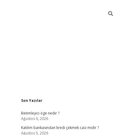
Sidebar
Son Yazılar
tulipbet giriş
Betimleyici öge nedir ?
Ağustos 6, 2026
Katılım bankasından kredi çekmek caiz midir ?
Ağustos 5, 2026