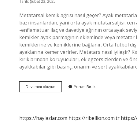
Tarih: Şubat 23, 2025
Metatarsal kemik ağrısı nasıl geçer? Ayak metatarlar
bazı insanlardan, yani orta ayak mutatarsaljisi, cerr
-enflamatuar ilaç ve davetiye ağrının orta ayak sev
kemikler ayak parmağının ekleminde veya metatar 
kemiklerine ve kemiklerine bağlanır. Orta futbol dı
ayaklarına kemer verirler. Metatars nasıl iyileşir? 
kırıklarından koruyucuları, ek egzersizlerden ve öne
ayakkabılar gibi basınç, onarım ve sert ayakkabılar
Metatarsal
Devamını okuyun
Yorum Bırak
Kemik
Ne
Demek
https://haylazlar.com
https://ribellion.com.tr
https:/