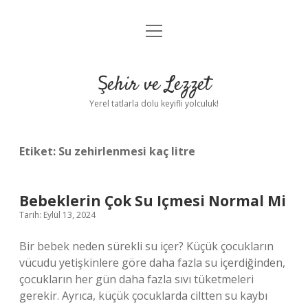
menüyü
Anasayfa
aç
Gizlilik Politikası
Şehir ve Lezzet
Yasal Uyarı
Yerel tatlarla dolu keyifli yolculuk!
Hakkımızda
Etiket:
Su zehirlenmesi kaç litre
Bebeklerin Çok Su Içmesi Normal Mi
Tarih: Eylül 13, 2024
Bir bebek neden sürekli su içer? Küçük çocukların
vücudu yetişkinlere göre daha fazla su içerdiğinden,
çocukların her gün daha fazla sıvı tüketmeleri
gerekir. Ayrıca, küçük çocuklarda ciltten su kaybı