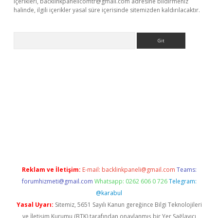
içerikleri,
backlinkpanelicomtr@gmail.com
adresine bildirmeniz
halinde, ilgili içerikler yasal süre içerisinde sitemizden kaldırılacaktır.
Arama
giriş
Reklam ve İletişim:
E-mail:
backlinkpaneli@gmail.com
Teams:
forumhizmeti@gmail.com
Whatsapp: 0262 606 0 726
Telegram:
@karabul
Yasal Uyarı:
Sitemiz, 5651 Sayılı Kanun gereğince Bilgi Teknolojileri
ve İletişim Kurumu (BTK) tarafından onaylanmış bir Yer Sağlayıcı