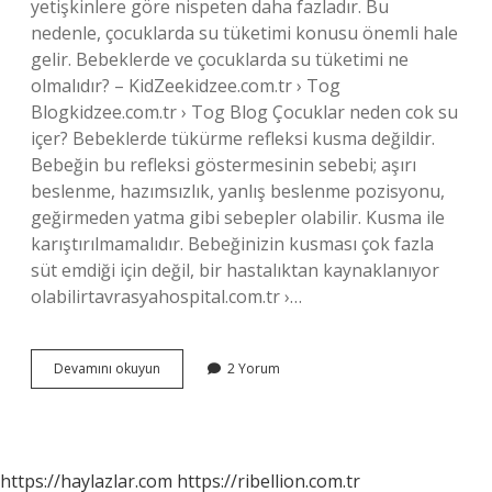
yetişkinlere göre nispeten daha fazladır. Bu
nedenle, çocuklarda su tüketimi konusu önemli hale
gelir. Bebeklerde ve çocuklarda su tüketimi ne
olmalıdır? – KidZeekidzee.com.tr › Tog
Blogkidzee.com.tr › Tog Blog Çocuklar neden cok su
içer? Bebeklerde tükürme refleksi kusma değildir.
Bebeğin bu refleksi göstermesinin sebebi; aşırı
beslenme, hazımsızlık, yanlış beslenme pozisyonu,
geğirmeden yatma gibi sebepler olabilir. Kusma ile
karıştırılmamalıdır. Bebeğinizin kusması çok fazla
süt emdiği için değil, bir hastalıktan kaynaklanıyor
olabilirtavrasyahospital.com.tr ›…
Bebeklerin
Devamını okuyun
2 Yorum
Çok
Su
Içmesi
Normal
Mi
https://haylazlar.com
https://ribellion.com.tr