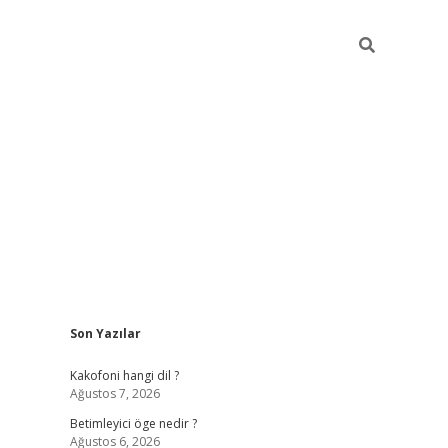
Sidebar
Son Yazılar
tulipbet giriş
Kakofoni hangi dil ?
Ağustos 7, 2026
Betimleyici öge nedir ?
Ağustos 6, 2026