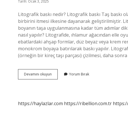
Tarih: Ocak 3, 2025
Litografik baskı nedir? Litografik baskı Taş baskı ol
birbirini itmesi ilkesine dayanarak geliştirilmiştir.
boyanın taşa uygulanmasına kadar tüm adımlar dikkat
nasıl yapılır? Litografide, ıhlamur ağacından elle oy
ebatlardaki ahşap formlar, düz beyaz veya krem ​​ren
monokrom boyaya batırılarak baskı yapılır. Litografi 
(örneğin bir kireç taşı parçası) çizilmesi, daha sonra 
Litografi
Devamını okuyun
Yorum Bırak
Baskı
Nasıl
Yapılır
https://haylazlar.com
https://ribellion.com.tr
https:/