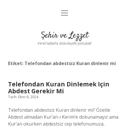
menüyü
Anasayfa
aç
Gizlilik Politikası
Şehir ve Lezzet
Yasal Uyarı
Yerel tatlarla dolu keyifli yolculuk!
Hakkımızda
Etiket:
Telefondan abdestsiz Kuran dinlenir mi
Telefondan Kuran Dinlemek Için
Abdest Gerekir Mi
Tarih: Ekim 8, 2024
Telefondan abdestsiz Kuran dinlenir mi? Özetle:
Abdest almadan Kur’an-ı Kerim’e dokunamayız ama
Kur’an okurken abdestsiz cep telefonumuza,