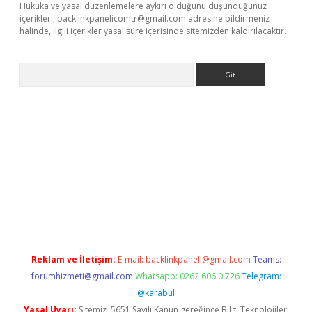
Hukuka ve yasal düzenlemelere aykırı olduğunu düşündüğünüz
içerikleri,
backlinkpanelicomtr@gmail.com
adresine bildirmeniz
halinde, ilgili içerikler yasal süre içerisinde sitemizden kaldırılacaktır.
Arama
iriş
Reklam ve İletişim:
E-mail:
backlinkpaneli@gmail.com
Teams:
forumhizmeti@gmail.com
Whatsapp: 0262 606 0 726
Telegram:
@karabul
Yasal Uyarı:
Sitemiz, 5651 Sayılı Kanun gereğince Bilgi Teknolojileri