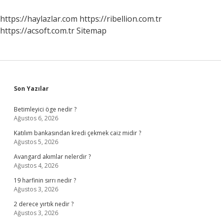
Ne
Zaman
https://haylazlar.com
https://ribellion.com.tr
Yatacak
https://acsoft.com.tr
Sitemap
Sidebar
Son Yazılar
Betimleyici öge nedir ?
Ağustos 6, 2026
Katılım bankasından kredi çekmek caiz midir ?
Ağustos 5, 2026
Avangard akımlar nelerdir ?
Ağustos 4, 2026
19 harfinin sırrı nedir ?
Ağustos 3, 2026
2 derece yırtık nedir ?
Ağustos 3, 2026