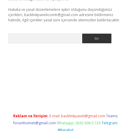
Hukuka ve yasal düzenlemelere aykırı olduğunu düşündüğünüz
içerikleri,
backlinkpanelicomtr@gmail.com
adresine bildirmeniz
halinde, ilgili içerikler yasal süre içerisinde sitemizden kaldırılacaktır.
Arama
iriş
Reklam ve İletişim:
E-mail:
backlinkpaneli@gmail.com
Teams:
forumhizmeti@gmail.com
Whatsapp: 0262 606 0 726
Telegram:
@karabul