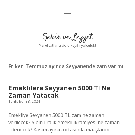
menüyü
Anasayfa
aç
Gizlilik Politikası
Şehir ve Lezzet
Yasal Uyarı
Yerel tatlarla dolu keyifli yolculuk!
Hakkımızda
Etiket:
Temmuz ayında Seyyanende zam var mı
Emeklilere Seyyanen 5000 Tl Ne
Zaman Yatacak
Tarih: Ekim 3, 2024
Emekliye Seyyanen 5000 TL zam ne zaman
verilecek? 5 bin liralık emekli ikramiyesi ne zaman
ödenecek? Kasım ayının ortasında maaşlarını