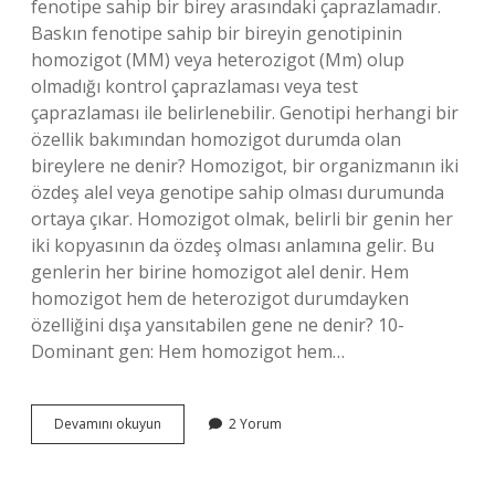
fenotipe sahip bir birey arasındaki çaprazlamadır.
Baskın fenotipe sahip bir bireyin genotipinin
homozigot (MM) veya heterozigot (Mm) olup
olmadığı kontrol çaprazlaması veya test
çaprazlaması ile belirlenebilir. Genotipi herhangi bir
özellik bakımından homozigot durumda olan
bireylere ne denir? Homozigot, bir organizmanın iki
özdeş alel veya genotipe sahip olması durumunda
ortaya çıkar. Homozigot olmak, belirli bir genin her
iki kopyasının da özdeş olması anlamına gelir. Bu
genlerin her birine homozigot alel denir. Hem
homozigot hem de heterozigot durumdayken
özelliğini dışa yansıtabilen gene ne denir? 10-
Dominant gen: Hem homozigot hem…
Genotipi
Devamını okuyun
2 Yorum
Bilinmeyen
Bir
Bireyin