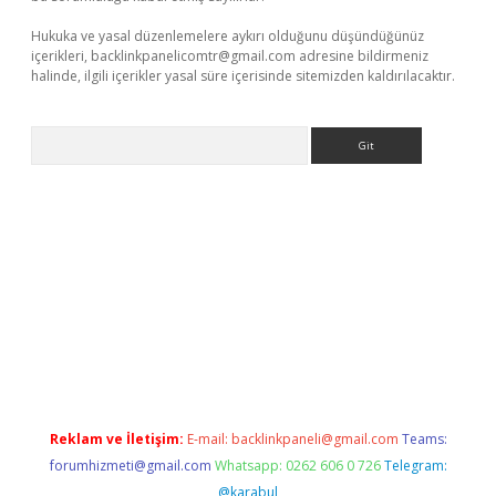
Hukuka ve yasal düzenlemelere aykırı olduğunu düşündüğünüz
içerikleri,
backlinkpanelicomtr@gmail.com
adresine bildirmeniz
halinde, ilgili içerikler yasal süre içerisinde sitemizden kaldırılacaktır.
Arama
riş
Reklam ve İletişim:
E-mail:
backlinkpaneli@gmail.com
Teams:
forumhizmeti@gmail.com
Whatsapp: 0262 606 0 726
Telegram:
@karabul