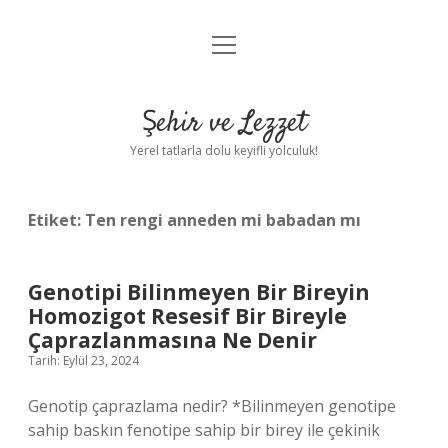
menüyü
Anasayfa
aç
Gizlilik Politikası
Şehir ve Lezzet
Yasal Uyarı
Yerel tatlarla dolu keyifli yolculuk!
Hakkımızda
Etiket:
Ten rengi anneden mi babadan mı
Genotipi Bilinmeyen Bir Bireyin
Homozigot Resesif Bir Bireyle
Çaprazlanmasına Ne Denir
Tarih: Eylül 23, 2024
Genotip çaprazlama nedir? *Bilinmeyen genotipe
sahip baskın fenotipe sahip bir birey ile çekinik