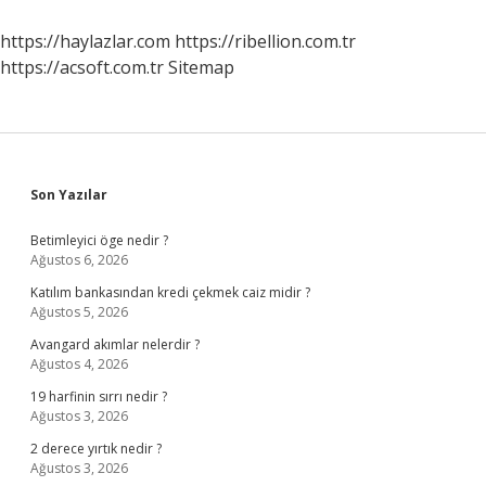
Homozigot
Resesif
https://haylazlar.com
https://ribellion.com.tr
Bir
https://acsoft.com.tr
Sitemap
Bireyle
Çaprazlanmasına
Ne
Denir
Sidebar
Son Yazılar
Betimleyici öge nedir ?
Ağustos 6, 2026
Katılım bankasından kredi çekmek caiz midir ?
Ağustos 5, 2026
Avangard akımlar nelerdir ?
Ağustos 4, 2026
19 harfinin sırrı nedir ?
Ağustos 3, 2026
2 derece yırtık nedir ?
Ağustos 3, 2026