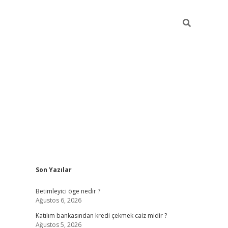
Sidebar
Son Yazılar
tulipbet giriş
Betimleyici öge nedir ?
Ağustos 6, 2026
Katılım bankasından kredi çekmek caiz midir ?
Ağustos 5, 2026