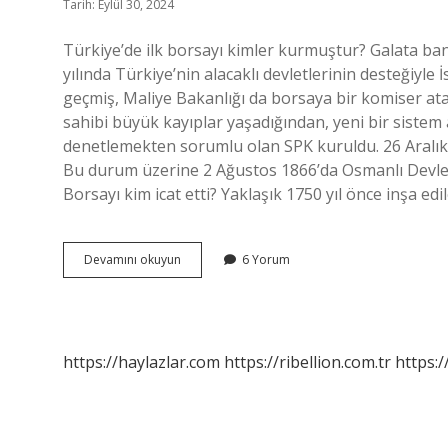
Tarih: Eylül 30, 2024
Türkiye’de ilk borsayı kimler kurmuştur? Galata ban
yılında Türkiye’nin alacaklı devletlerinin desteğiyle
geçmiş, Maliye Bakanlığı da borsaya bir komiser ata
sahibi büyük kayıplar yaşadığından, yeni bir sistem
denetlemekten sorumlu olan SPK kuruldu. 26 Aralık 
Bu durum üzerine 2 Ağustos 1866’da Osmanlı Devleti
Borsayı kim icat etti? Yaklaşık 1750 yıl önce inşa e
Türkiyede
Devamını okuyun
6 Yorum
Ilk
Borsa
Ne
Zaman
Kuruldu
https://haylazlar.com
https://ribellion.com.tr
https:/