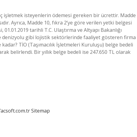
aç işletmek isteyenlerin ödemesi gereken bir ücrettir. Madde
ıdır. Ayrıca, Madde 10, fıkra 2’ye göre verilen yetki belgesi
si, 01.01.2019 tarihli T.C. Ulaştırma ve Altyapı Bakanlığı
 denizyolu gibi lojistik sektörlerinde faaliyet gösteren firma
e kadar? TİO (Taşımacılık İşletmeleri Kuruluşu) belge bedeli
arak belirlendi. Bir yıllık belge bedeli ise 247.650 TL olarak
/acsoft.com.tr
Sitemap