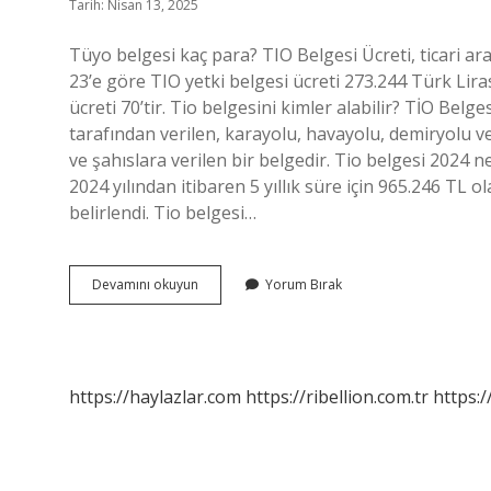
Tarih: Nisan 13, 2025
Tüyo belgesi kaç para? TIO Belgesi Ücreti, ticari ar
23’e göre TIO yetki belgesi ücreti 273.244 Türk Liras
ücreti 70’tir. Tio belgesini kimler alabilir? TİO Belge
tarafından verilen, karayolu, havayolu, demiryolu ve
ve şahıslara verilen bir belgedir. Tio belgesi 2024 n
2024 yılından itibaren 5 yıllık süre için 965.246 TL ol
belirlendi. Tio belgesi…
Tüyo
Devamını okuyun
Yorum Bırak
Belgesi
Nedir
https://haylazlar.com
https://ribellion.com.tr
https:/