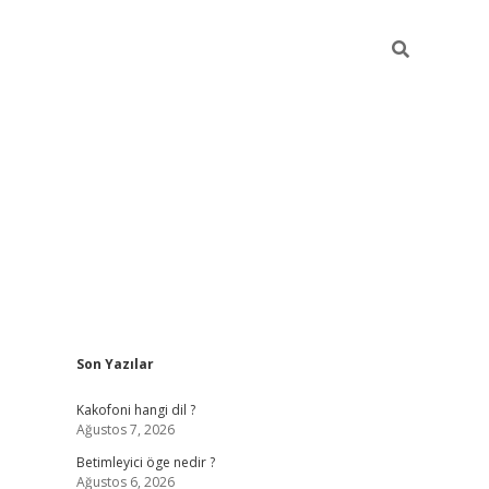
Sidebar
Son Yazılar
tulipbet giriş
Kakofoni hangi dil ?
Ağustos 7, 2026
Betimleyici öge nedir ?
Ağustos 6, 2026