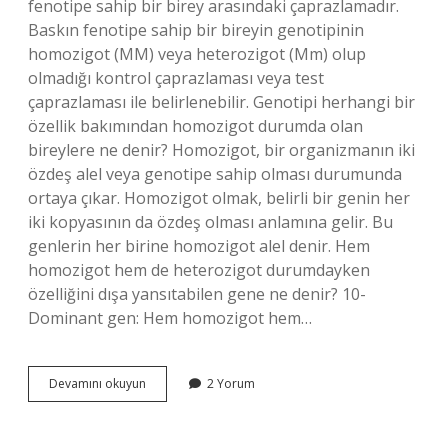
fenotipe sahip bir birey arasındaki çaprazlamadır.
Baskın fenotipe sahip bir bireyin genotipinin
homozigot (MM) veya heterozigot (Mm) olup
olmadığı kontrol çaprazlaması veya test
çaprazlaması ile belirlenebilir. Genotipi herhangi bir
özellik bakımından homozigot durumda olan
bireylere ne denir? Homozigot, bir organizmanın iki
özdeş alel veya genotipe sahip olması durumunda
ortaya çıkar. Homozigot olmak, belirli bir genin her
iki kopyasının da özdeş olması anlamına gelir. Bu
genlerin her birine homozigot alel denir. Hem
homozigot hem de heterozigot durumdayken
özelliğini dışa yansıtabilen gene ne denir? 10-
Dominant gen: Hem homozigot hem…
Genotipi
Devamını okuyun
2 Yorum
Bilinmeyen
Bir
Bireyin