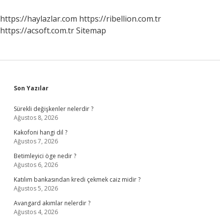
Homozigot
Resesif
https://haylazlar.com
https://ribellion.com.tr
Bir
https://acsoft.com.tr
Sitemap
Bireyle
Çaprazlanmasına
Ne
Denir
Sidebar
Son Yazılar
Sürekli değişkenler nelerdir ?
Ağustos 8, 2026
Kakofoni hangi dil ?
Ağustos 7, 2026
Betimleyici öge nedir ?
Ağustos 6, 2026
Katılım bankasından kredi çekmek caiz midir ?
Ağustos 5, 2026
Avangard akımlar nelerdir ?
Ağustos 4, 2026