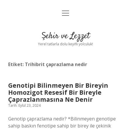
menüyü
Anasayfa
aç
Gizlilik Politikası
Şehir ve Lezzet
Yasal Uyarı
Yerel tatlarla dolu keyifli yolculuk!
Hakkımızda
Etiket:
Trihibrit çaprazlama nedir
Genotipi Bilinmeyen Bir Bireyin
Homozigot Resesif Bir Bireyle
Çaprazlanmasına Ne Denir
Tarih: Eylül 23, 2024
Genotip çaprazlama nedir? *Bilinmeyen genotipe
sahip baskın fenotipe sahip bir birey ile çekinik