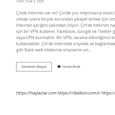
Tarih: Ocak 3, 2025
Çinde internet var mı? Çin’de yüz milyonlarca insan İ
olmak üzere birçok sorundan şikayet etmek için sosy
İnternet içeriğini yakından izliyor. Çin’de internet n
için bir VPN kullanın. Facebook, Google ve Twitter g
veya VPN kurmaktır. Bir VPN, tarama etkinliğinizi ko
kullanılabilir. Çin’de internete erişmek ve bağlantı
gibi Batılı web sitelerine erişmenin en…
Çinde
Devamını okuyun
Yorum Bırak
Internet
Var
Mı
https://haylazlar.com
https://ribellion.com.tr
https:/