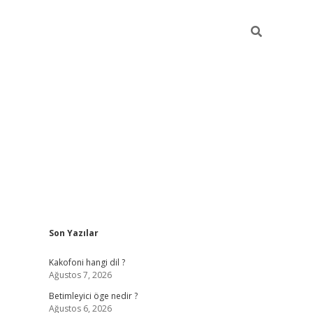
Sidebar
Son Yazılar
tulipbet giriş
Kakofoni hangi dil ?
Ağustos 7, 2026
Betimleyici öge nedir ?
Ağustos 6, 2026