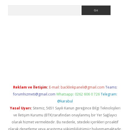
Arama
riş
Reklam ve İletişim:
E-mail:
backlinkpaneli@gmail.com
Teams:
forumhizmeti@gmail.com
Whatsapp: 0262 606 0 726
Telegram:
@karabul
Yasal Uyarı:
Sitemiz, 5651 Sayılı Kanun gereğince Bilgi Teknolojileri
ve İletişim Kurumu (BTK) tarafından onaylanmış bir Yer Sağlayıcı
olarak hizmet vermektedir. Bu nedenle, sitedeki içerikleri proaktif
olarak denetleme veya araştırma yükümlülüğümüz bulunmamaktadır.