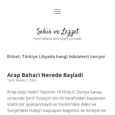
menüyü
Anasayfa
aç
Gizlilik Politikası
Şehir ve Lezzet
Yasal Uyarı
Yerel tatlarla dolu keyifli yolculuk!
Hakkımızda
Etiket:
Türkiye Libyada hangi hükümeti tanıyor
Arap Bahari Nerede Başladi
Tarih: Kasım 2, 2024
Arap olayı nedir? Haziran 1916’da II. Dünya Savaşı
sırasında Şerif Hüseyin bin Ali tarafından başlatılan
silahlı bir ayaklanmaydı ve Yemen’deki Aden ve
Suriye’deki Halep’i kapsayan bağımsız ve birleşik bir