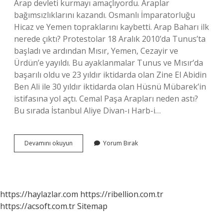
Arap devleti kurmayı amaçlıyordu. Araplar
bağımsızlıklarını kazandı. Osmanlı İmparatorluğu
Hicaz ve Yemen topraklarını kaybetti. Arap Baharı ilk
nerede çıktı? Protestolar 18 Aralık 2010’da Tunus’ta
başladı ve ardından Mısır, Yemen, Cezayir ve
Ürdün’e yayıldı. Bu ayaklanmalar Tunus ve Mısır’da
başarılı oldu ve 23 yıldır iktidarda olan Zine El Abidin
Ben Ali ile 30 yıldır iktidarda olan Hüsnü Mübarek’in
istifasına yol açtı. Cemal Paşa Arapları neden astı?
Bu sırada İstanbul Aliye Divan-ı Harb-i…
Arap
Devamını okuyun
Yorum Bırak
Bahari
Nerede
Başladi
https://haylazlar.com
https://ribellion.com.tr
https://acsoft.com.tr
Sitemap