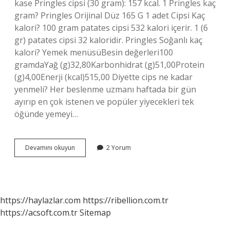
kase Pringles cipsi (30 gram): 157 kcal. 1 Pringles kaç
gram? Pringles Orijinal Düz 165 G 1 adet Cipsi Kaç
kalori? 100 gram patates cipsi 532 kalori içerir. 1 (6
gr) patates cipsi 32 kaloridir. Pringles Soğanlı kaç
kalori? Yemek menüsüBesin değerleri100
gramdaYağ (g)32,80Karbonhidrat (g)51,00Protein
(g)4,00Enerji (kcal)515,00 Diyette cips ne kadar
yenmeli? Her beslenme uzmanı haftada bir gün
ayırıp en çok istenen ve popüler yiyecekleri tek
öğünde yemeyi…
1
Devamını okuyun
2 Yorum
Pringles
Kaç
Kalori
https://haylazlar.com
https://ribellion.com.tr
https://acsoft.com.tr
Sitemap