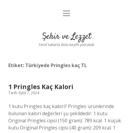
menüyü
Anasayfa
aç
Gizlilik Politikası
Şehir ve Lezzet
Yasal Uyarı
Yerel tatlarla dolu keyifli yolculuk!
Hakkımızda
Etiket:
Türkiyede Pringles kaç TL
1 Pringles Kaç Kalori
Tarih: Eylül 7, 2024
1 kutu Pringles kaç kalori? Pringles ürünlerinde
bulunan kalori değerleri şu şekildedir: 1 kutu
Original Pringles cipsi (150 gram): 789 kcal. 1 küçük
kutu Original Pringles cipsi (40 gram): 209 kcal. 1