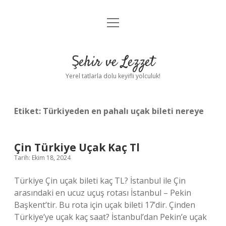
menüyü
Anasayfa
aç
Gizlilik Politikası
Şehir ve Lezzet
Yasal Uyarı
Yerel tatlarla dolu keyifli yolculuk!
Hakkımızda
Etiket:
Türkiyeden en pahalı uçak bileti nereye
Çin Türkiye Uçak Kaç Tl
Tarih: Ekim 18, 2024
Türkiye Çin uçak bileti kaç TL? İstanbul ile Çin
arasındaki en ucuz uçuş rotası İstanbul – Pekin
Başkent’tir. Bu rota için uçak bileti 17’dir. Çinden
Türkiye’ye uçak kaç saat? İstanbul’dan Pekin’e uçak