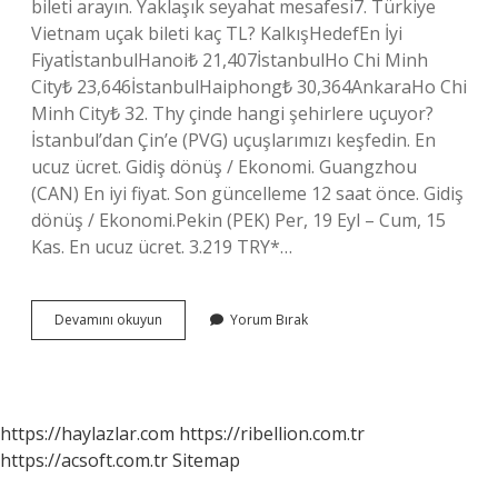
bileti arayın. Yaklaşık seyahat mesafesi7. Türkiye
Vietnam uçak bileti kaç TL? KalkışHedefEn İyi
FiyatİstanbulHanoi₺ 21,407İstanbulHo Chi Minh
City₺ 23,646İstanbulHaiphong₺ 30,364AnkaraHo Chi
Minh City₺ 32. Thy çinde hangi şehirlere uçuyor?
İstanbul’dan Çin’e (PVG) uçuşlarımızı keşfedin. En
ucuz ücret. Gidiş dönüş / Ekonomi. Guangzhou
(CAN) En iyi fiyat. Son güncelleme 12 saat önce. Gidiş
dönüş / Ekonomi.Pekin (PEK) Per, 19 Eyl – Cum, 15
Kas. En ucuz ücret. 3.219 TRY*…
Çin
Devamını okuyun
Yorum Bırak
Türkiye
Uçak
Kaç
Tl
https://haylazlar.com
https://ribellion.com.tr
https://acsoft.com.tr
Sitemap