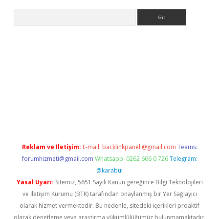
Arama
iriş
Reklam ve İletişim:
E-mail:
backlinkpaneli@gmail.com
Teams:
forumhizmeti@gmail.com
Whatsapp: 0262 606 0 726
Telegram:
@karabul
Yasal Uyarı:
Sitemiz, 5651 Sayılı Kanun gereğince Bilgi Teknolojileri
ve İletişim Kurumu (BTK) tarafından onaylanmış bir Yer Sağlayıcı
olarak hizmet vermektedir. Bu nedenle, sitedeki içerikleri proaktif
olarak denetleme veya araştırma yükümlülüğümüz bulunmamaktadır.