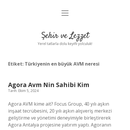
menüyü
Anasayfa
aç
Gizlilik Politikası
Şehir ve Lezzet
Yasal Uyarı
Yerel tatlarla dolu keyifli yolculuk!
Hakkımızda
Etiket:
Türkiyenin en büyük AVM neresi
Agora Avm Nin Sahibi Kim
Tarih: Ekim 5, 2024
Agora AVM kime ait? Focus Group, 40 yılı aşkın
inşaat tecrübesini, 20 yılı aşkın alışveriş merkezi
geliştirme ve yönetimi deneyimiyle birleştirerek
Agora Antalya projesine yatırım yaptı. Agoranın