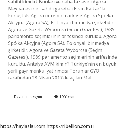
sahibi kimdir? Bunları ve daha fazlasını Agora
Meyhanesi’nin sahibi gazeteci Ersin Kalkan’la
konuştuk. Agora nerenin markası? Agora Spółka
Akcyjna (Agora SA), Polonyalı bir medya şirketidir.
Agora ve Gazeta Wyborcza (Seçim Gazetesi), 1989
parlamento seçimlerinin arifesinde kuruldu. Agora
Spółka Akcyjna (Agora SA), Polonyalı bir medya
şirketidir. Agora ve Gazeta Wyborcza (Seçim
Gazetesi), 1989 parlamento seçimlerinin arifesinde
kuruldu. Antalya AVM kimin? Türkiye’nin en büyük
yerli gayrimenkul yatırımcısı Torunlar GYO
tarafından 28 Nisan 2017’de açılan Mall…
Agora
Devamını okuyun
10 Yorum
Avm
Nin
Sahibi
Kim
https://haylazlar.com
https://ribellion.com.tr