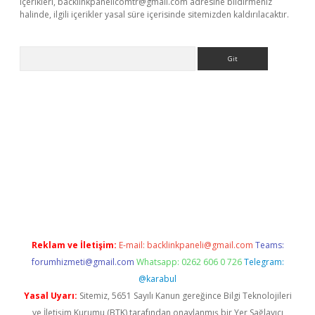
içerikleri,
backlinkpanelicomtr@gmail.com
adresine bildirmeniz
halinde, ilgili içerikler yasal süre içerisinde sitemizden kaldırılacaktır.
Arama
riş
Reklam ve İletişim:
E-mail:
backlinkpaneli@gmail.com
Teams:
forumhizmeti@gmail.com
Whatsapp: 0262 606 0 726
Telegram:
@karabul
Yasal Uyarı:
Sitemiz, 5651 Sayılı Kanun gereğince Bilgi Teknolojileri
ve İletişim Kurumu (BTK) tarafından onaylanmış bir Yer Sağlayıcı