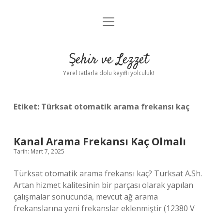
menüyü
Anasayfa
aç
Gizlilik Politikası
Şehir ve Lezzet
Yasal Uyarı
Yerel tatlarla dolu keyifli yolculuk!
Hakkımızda
Etiket:
Türksat otomatik arama frekansı kaç
Kanal Arama Frekansı Kaç Olmalı
Tarih: Mart 7, 2025
Türksat otomatik arama frekansı kaç? Turksat A.Sh.
Artan hizmet kalitesinin bir parçası olarak yapılan
çalışmalar sonucunda, mevcut ağ arama
frekanslarına yeni frekanslar eklenmiştir (12380 V