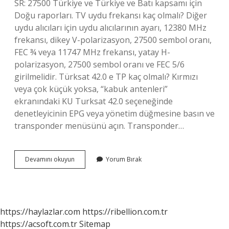
SR: 27500 Türkiye ve Türkiye ve Batı kapsamı için
Doğu raporları. TV uydu frekansı kaç olmalı? Diğer
uydu alıcıları için uydu alıcılarının ayarı, 12380 MHz
frekansı, dikey V-polarizasyon, 27500 sembol oranı,
FEC ¾ veya 11747 MHz frekansı, yatay H-
polarizasyon, 27500 sembol oranı ve FEC 5/6
girilmelidir. Türksat 42.0 e TP kaç olmalı? Kırmızı
veya çok küçük yoksa, “kabuk antenleri”
ekranındaki KU Turksat 42.0 seçeneğinde
denetleyicinin EPG veya yönetim düğmesine basın ve
transponder menüsünü açın. Transponder…
Kanal
Devamını okuyun
Yorum Bırak
Arama
Frekansı
Kaç
Olmalı
https://haylazlar.com
https://ribellion.com.tr
https://acsoft.com.tr
Sitemap