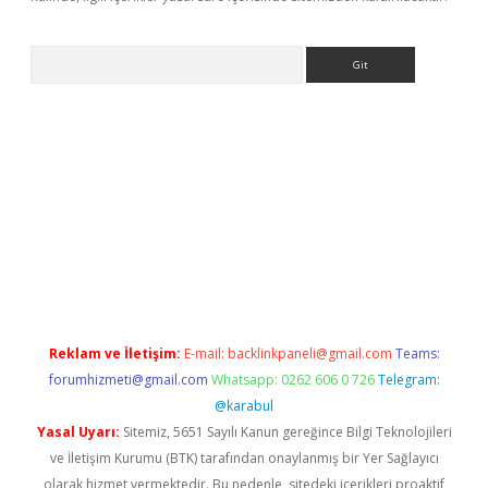
Arama
iriş
Reklam ve İletişim:
E-mail:
backlinkpaneli@gmail.com
Teams:
forumhizmeti@gmail.com
Whatsapp: 0262 606 0 726
Telegram:
@karabul
Yasal Uyarı:
Sitemiz, 5651 Sayılı Kanun gereğince Bilgi Teknolojileri
ve İletişim Kurumu (BTK) tarafından onaylanmış bir Yer Sağlayıcı
olarak hizmet vermektedir. Bu nedenle, sitedeki içerikleri proaktif