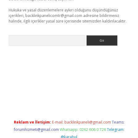
Hukuka ve yasal düzenlemelere aykırı olduğunu düşündüğünüz
içerikleri,
backlinkpanelicomtr@gmail.com
adresine bildirmeniz
halinde, ilgili içerikler yasal süre içerisinde sitemizden kaldırılacaktır.
Arama
iriş
Reklam ve İletişim:
E-mail:
backlinkpaneli@gmail.com
Teams:
forumhizmeti@gmail.com
Whatsapp: 0262 606 0 726
Telegram:
@karabul