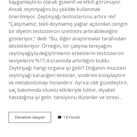
kayganlaştırıcı olarak güvenli ve etkili görünüyor.
Ancak zeytinyağını bu şekilde kullanmak
önerilmiyor. Zeytinyağı testosteronu artırır mı?
“Çalışmamız, tekli doymamış yağlar açısından zengin
bir diyetin testosteron üretimini artırabileceğini
gösteriyor,” dedi. “Bu, diğer araştırmalar tarafından
destekleniyor. Örneğin, bir çalışma tereyağını
zeytinyağıyla değiştirmenin erkeklerin testosteron
seviyelerini %17,4 oranında artırdığını buldu.
Zeytinyağı hangi organa iyi gelir? Doğanın mucizesi
zeytinyağı karaciğeri temizler, sindirimi kolaylaştırır
ve metabolizmayı hızlandırır. Ayrıca cildi güzelleştirir,
saç bakımında olumlu etkileriyle bilinir, diyabet
hastalığına iyi gelir, tansiyonu düzenler ve stresi…
Zeytinyağı
Devamını okuyun
14 Yorum
Sertleşmeye
Iyi
Gelir