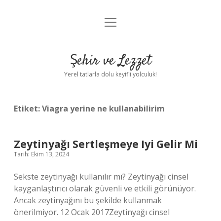
menüyü
Anasayfa
aç
Gizlilik Politikası
Şehir ve Lezzet
Yasal Uyarı
Yerel tatlarla dolu keyifli yolculuk!
Hakkımızda
Etiket:
Viagra yerine ne kullanabilirim
Zeytinyağı Sertleşmeye Iyi Gelir Mi
Tarih: Ekim 13, 2024
Sekste zeytinyağı kullanılır mı? Zeytinyağı cinsel
kayganlaştırıcı olarak güvenli ve etkili görünüyor.
Ancak zeytinyağını bu şekilde kullanmak
önerilmiyor. 12 Ocak 2017Zeytinyağı cinsel