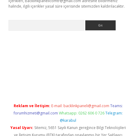
içerikleri,
backlinkpanelicomtr@gmail.com
adresine bildirmeniz
halinde, ilgili içerikler yasal süre içerisinde sitemizden kaldırılacaktır.
Arama
riş
Reklam ve İletişim:
E-mail:
backlinkpaneli@gmail.com
Teams:
forumhizmeti@gmail.com
Whatsapp: 0262 606 0 726
Telegram:
@karabul
Yasal Uyarı:
Sitemiz, 5651 Sayılı Kanun gereğince Bilgi Teknolojileri
ve İletişim Kurumu (BTK) tarafından onaylanmış bir Yer Sağlayıcı