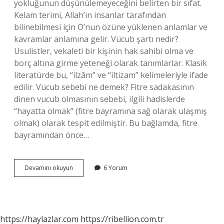
yokluğunun düşünülemeyeceğini belirten bir sıfat.
Kelam terimi, Allah’ın insanlar tarafından
bilinebilmesi için O’nun özüne yüklenen anlamlar ve
kavramlar anlamına gelir. Vücub şartı nedir?
Usulistler, vekaleti bir kişinin hak sahibi olma ve
borç altına girme yeteneği olarak tanımlarlar. Klasik
literatürde bu, “ilzâm” ve “iltizam” kelimeleriyle ifade
edilir. Vücub sebebi ne demek? Fitre sadakasının
dinen vucub olmasının sebebi, ilgili hadislerde
“hayatta olmak” (fitre bayramına sağ olarak ulaşmış
olmak) olarak tespit edilmiştir. Bu bağlamda, fitre
bayramından önce…
Kelamda
Devamını okuyun
6 Yorum
Vücub
Ne
Demek
https://haylazlar.com
https://ribellion.com.tr