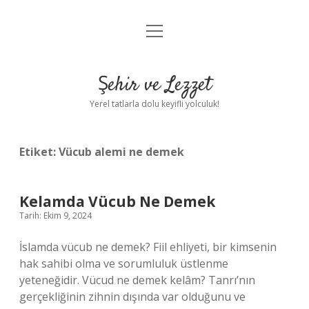
menüyü
Anasayfa
aç
Gizlilik Politikası
Şehir ve Lezzet
Yasal Uyarı
Yerel tatlarla dolu keyifli yolculuk!
Hakkımızda
Etiket:
Vücub alemi ne demek
Kelamda Vücub Ne Demek
Tarih: Ekim 9, 2024
İslamda vücub ne demek? Fiil ehliyeti, bir kimsenin
hak sahibi olma ve sorumluluk üstlenme
yeteneğidir. Vücud ne demek kelâm? Tanrı’nın
gerçekliğinin zihnin dışında var olduğunu ve