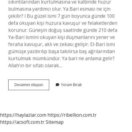
sıkıntılarından kurtulmasına ve kalbinde huzur
bulmasına yardımcı olur. Ya Bari esması ne için
çekilir? l Bu güzel ismi 7 gün boyunca günde 100
defa okuyan kişi huzura kavuşur ve felaketlerden
korunur. Güneşin doğuş saatinde günde 210 defa
Ya-Bari ismini okuyan kişi düşmanlarını yener ve
feraha kavuşur, aklı ve zekası gelişir. El-Bari ismi
gümüşe yazdırılıp başa takılırsa baş ağrılarından
kurtulmak mümkündür. Ya bari ne anlama gelir?
Allah’ın bir sıfatı olarak…
Ya
Devamını okuyun
Yorum Bırak
Bari
Entel
Bari
Ne
Demek
https://haylazlar.com
https://ribellion.com.tr
https://acsoft.com.tr
Sitemap