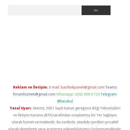
Arama
riş
Reklam ve İletişim:
E-mail:
backlinkpaneli@gmail.com
Teams:
forumhizmeti@gmail.com
Whatsapp: 0262 606 0 726
Telegram:
@karabul
Yasal Uyarı:
Sitemiz, 5651 Sayılı Kanun gereğince Bilgi Teknolojileri
ve İletişim Kurumu (BTK) tarafından onaylanmış bir Yer Sağlayıcı
olarak hizmet vermektedir. Bu nedenle, sitedeki içerikleri proaktif
olarak denetleme veya araştırma yükümlülüğümüz bulunmamaktadır.