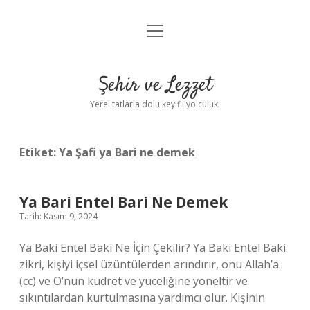
menüyü
Anasayfa
aç
Gizlilik Politikası
Şehir ve Lezzet
Yasal Uyarı
Yerel tatlarla dolu keyifli yolculuk!
Hakkımızda
Etiket:
Ya Şafi ya Bari ne demek
Ya Bari Entel Bari Ne Demek
Tarih: Kasım 9, 2024
Ya Baki Entel Baki Ne İçin Çekilir? Ya Baki Entel Baki
zikri, kişiyi içsel üzüntülerden arındırır, onu Allah’a
(cc) ve O’nun kudret ve yüceliğine yöneltir ve
sıkıntılardan kurtulmasına yardımcı olur. Kişinin