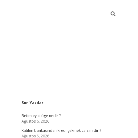
Sidebar
Son Yazılar
tulipbet giriş
Betimleyici öge nedir ?
Ağustos 6, 2026
Katılım bankasından kredi çekmek caiz midir ?
Ağustos 5, 2026