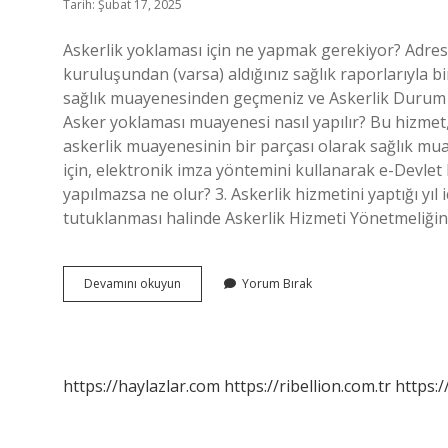
Tarih: Şubat 17, 2025
Askerlik yoklaması için ne yapmak gerekiyor? Adres
kuruluşundan (varsa) aldığınız sağlık raporlarıyla b
sağlık muayenesinden geçmeniz ve Askerlik Durum 
Asker yoklaması muayenesi nasıl yapılır? Bu hizmet
askerlik muayenesinin bir parçası olarak sağlık mu
için, elektronik imza yöntemini kullanarak e-Devlet
yapılmazsa ne olur? 3. Askerlik hizmetini yaptığı yıl
tutuklanması halinde Askerlik Hizmeti Yönetmeliği
Asker
Devamını okuyun
Yorum Bırak
Yoklaması
Nasıl
Yapılır
https://haylazlar.com
https://ribellion.com.tr
https:/