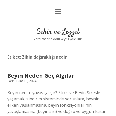
menüyü
Anasayfa
aç
Gizlilik Politikası
Şehir ve Lezzet
Yasal Uyarı
Yerel tatlarla dolu keyifli yolculuk!
Hakkımızda
Etiket:
Zihin dağınıklığı nedir
Beyin Neden Geç Algılar
Tarih: Ekim 10, 2024
Beyin neden yavaş çalışır? Stres ve Beyin Stresle
yaşamak, sindirim sisteminde sorunlara, beynin
erken yaşlanmasına, beyin fonksiyonlarının
yavaşlamasına (beyin sisi) ve doğru ve uygun karar