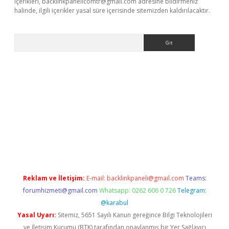
içerikleri,
backlinkpanelicomtr@gmail.com
adresine bildirmeniz
halinde, ilgili içerikler yasal süre içerisinde sitemizden kaldırılacaktır.
Arama
riş
Reklam ve İletişim:
E-mail:
backlinkpaneli@gmail.com
Teams:
forumhizmeti@gmail.com
Whatsapp: 0262 606 0 726
Telegram:
@karabul
Yasal Uyarı:
Sitemiz, 5651 Sayılı Kanun gereğince Bilgi Teknolojileri
ve İletişim Kurumu (BTK) tarafından onaylanmış bir Yer Sağlayıcı