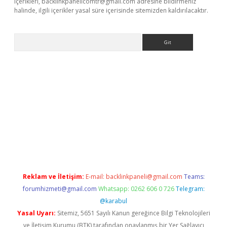
içerikleri,
backlinkpanelicomtr@gmail.com
adresine bildirmeniz
halinde, ilgili içerikler yasal süre içerisinde sitemizden kaldırılacaktır.
Arama
t giriş
Reklam ve İletişim:
E-mail:
backlinkpaneli@gmail.com
Teams:
forumhizmeti@gmail.com
Whatsapp: 0262 606 0 726
Telegram:
@karabul
Yasal Uyarı:
Sitemiz, 5651 Sayılı Kanun gereğince Bilgi Teknolojileri
ve İletişim Kurumu (BTK) tarafından onaylanmış bir Yer Sağlayıcı