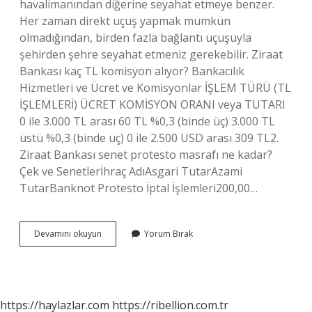
havalimanından diğerine seyahat etmeye benzer.
Her zaman direkt uçuş yapmak mümkün
olmadığından, birden fazla bağlantı uçuşuyla
şehirden şehre seyahat etmeniz gerekebilir. Ziraat
Bankası kaç TL komisyon alıyor? Bankacılık
Hizmetleri ve Ücret ve Komisyonlar İŞLEM TÜRÜ (TL
İŞLEMLERİ) ÜCRET KOMİSYON ORANI veya TUTARI
0 ile 3.000 TL arası 60 TL %0,3 (binde üç) 3.000 TL
üstü %0,3 (binde üç) 0 ile 2.500 USD arası 309 TL2.
Ziraat Bankası senet protesto masrafı ne kadar?
Çek ve Senetlerİhraç AdıAsgari TutarAzami
TutarBanknot Protesto İptal İşlemleri200,00…
Ziraat
Devamını okuyun
Yorum Bırak
Bankası
Muhabir
Masrafı
Nedir
https://haylazlar.com
https://ribellion.com.tr