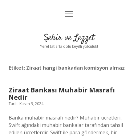
menüyü
Anasayfa
aç
Gizlilik Politikası
Şehir ve Lezzet
Yasal Uyarı
Yerel tatlarla dolu keyifli yolculuk!
Hakkımızda
Etiket:
Ziraat hangi bankadan komisyon almaz
Ziraat Bankası Muhabir Masrafı
Nedir
Tarih: Kasım 9, 2024
Banka muhabir masrafı nedir? Muhabir ücretleri,
Swift ağındaki muhabir bankalar tarafından tahsil
edilen ücretlerdir. Swift ile para göndermek, bir