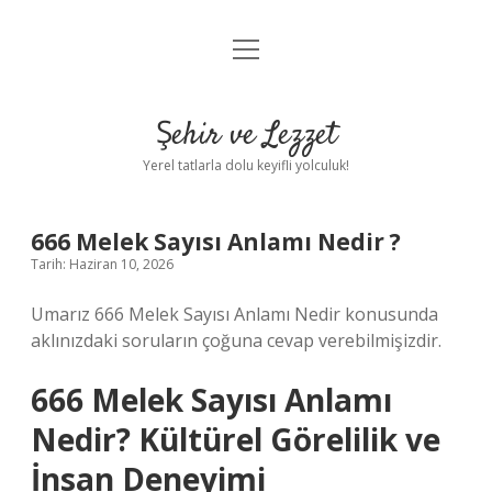
menüyü
Anasayfa
aç
Gizlilik Politikası
Şehir ve Lezzet
Yasal Uyarı
Yerel tatlarla dolu keyifli yolculuk!
Hakkımızda
666 Melek Sayısı Anlamı Nedir ?
Tarih: Haziran 10, 2026
Umarız 666 Melek Sayısı Anlamı Nedir konusunda
aklınızdaki soruların çoğuna cevap verebilmişizdir.
666 Melek Sayısı Anlamı
Nedir? Kültürel Görelilik ve
İnsan Deneyimi