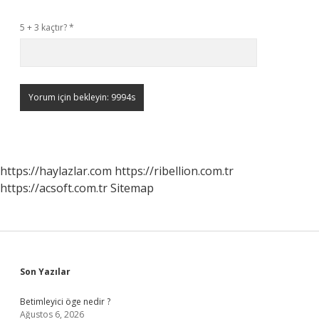
5 + 3 kaçtır?
*
https://haylazlar.com
https://ribellion.com.tr
https://acsoft.com.tr
Sitemap
Sidebar
Son Yazılar
Betimleyici öge nedir ?
Ağustos 6, 2026