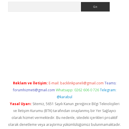
Arama
 giriş
Reklam ve İletişim:
E-mail:
backlinkpaneli@gmail.com
Teams:
forumhizmeti@gmail.com
Whatsapp: 0262 606 0 726
Telegram:
@karabul
Yasal Uyarı:
Sitemiz, 5651 Sayılı Kanun gereğince Bilgi Teknolojileri
ve İletişim Kurumu (BTK) tarafından onaylanmış bir Yer Sağlayıcı
olarak hizmet vermektedir. Bu nedenle, sitedeki içerikleri proaktif
olarak denetleme veya araştırma yükümlülüğümüz bulunmamaktadır.