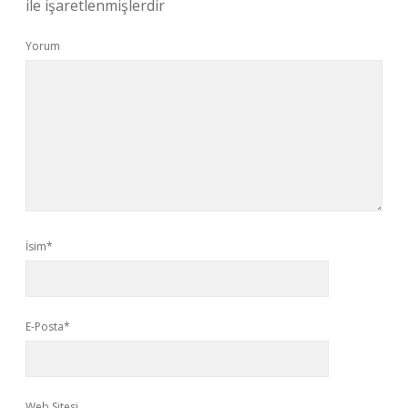
ile işaretlenmişlerdir
Yorum
İsim*
E-Posta*
Web Sitesi