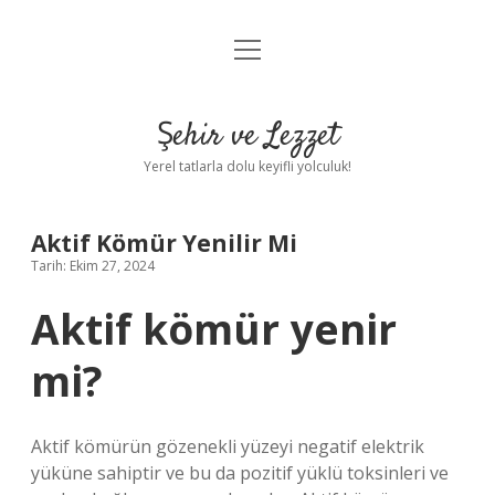
menüyü
Anasayfa
aç
Gizlilik Politikası
Şehir ve Lezzet
Yasal Uyarı
Yerel tatlarla dolu keyifli yolculuk!
Hakkımızda
Aktif Kömür Yenilir Mi
Tarih: Ekim 27, 2024
Aktif kömür yenir
mi?
Aktif kömürün gözenekli yüzeyi negatif elektrik
yüküne sahiptir ve bu da pozitif yüklü toksinleri ve