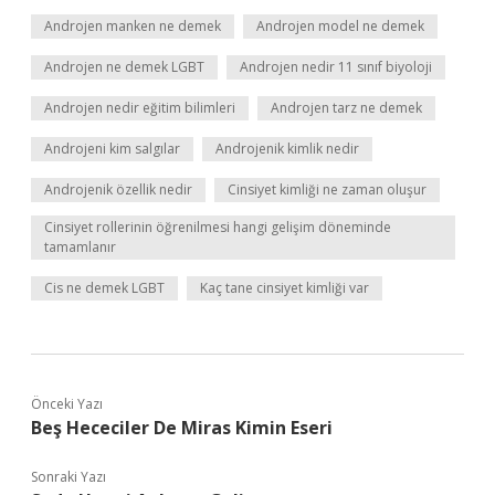
Androjen manken ne demek
Androjen model ne demek
Androjen ne demek LGBT
Androjen nedir 11 sınıf biyoloji
Androjen nedir eğitim bilimleri
Androjen tarz ne demek
Androjeni kim salgılar
Androjenik kimlik nedir
Androjenik özellik nedir
Cinsiyet kimliği ne zaman oluşur
Cinsiyet rollerinin öğrenilmesi hangi gelişim döneminde
tamamlanır
Cis ne demek LGBT
Kaç tane cinsiyet kimliği var
Önceki Yazı
Beş Hececiler De Miras Kimin Eseri
Sonraki Yazı