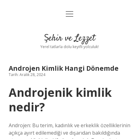
menüyü
Anasayfa
aç
Gizlilik Politikası
Şehir ve Lezzet
Yasal Uyarı
Yerel tatlarla dolu keyifli yolculuk!
Hakkımızda
Androjen Kimlik Hangi Dönemde
Tarih: Aralık 28, 2024
Androjenik kimlik
nedir?
Androjen: Bu terim, kadınlık ve erkeklik özelliklerinin
açıkça ayırt edilemediği ve dışarıdan bakıldığında