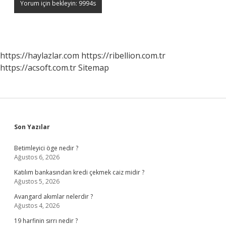
https://haylazlar.com
https://ribellion.com.tr
https://acsoft.com.tr
Sitemap
Sidebar
Son Yazılar
Betimleyici öge nedir ?
Ağustos 6, 2026
Katılım bankasından kredi çekmek caiz midir ?
Ağustos 5, 2026
Avangard akımlar nelerdir ?
Ağustos 4, 2026
19 harfinin sırrı nedir ?