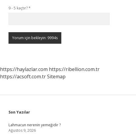
9 - 5 kaçtır?
*
https://haylazlar.com
https://ribellion.com.tr
https://acsoft.com.tr
Sitemap
Sidebar
Son Yazılar
Lahmacun nerenin yemeğidir ?
Ağustos 9, 2026