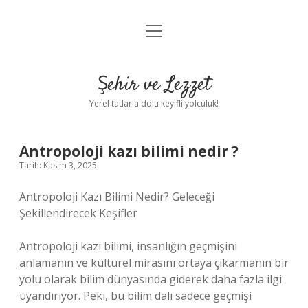
menüyü
Anasayfa
aç
Gizlilik Politikası
Şehir ve Lezzet
Yasal Uyarı
Yerel tatlarla dolu keyifli yolculuk!
Hakkımızda
Antropoloji kazı bilimi nedir ?
Tarih: Kasım 3, 2025
Antropoloji Kazı Bilimi Nedir? Geleceği
Şekillendirecek Keşifler
Antropoloji kazı bilimi, insanlığın geçmişini
anlamanın ve kültürel mirasını ortaya çıkarmanın bir
yolu olarak bilim dünyasında giderek daha fazla ilgi
uyandırıyor. Peki, bu bilim dalı sadece geçmişi