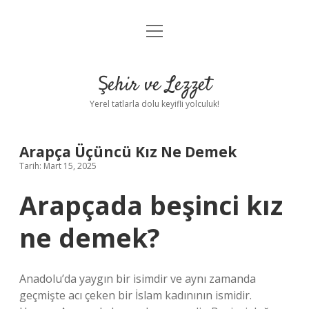
menüyü
Anasayfa
aç
Gizlilik Politikası
Şehir ve Lezzet
Yasal Uyarı
Yerel tatlarla dolu keyifli yolculuk!
Hakkımızda
Arapça Üçüncü Kız Ne Demek
Tarih: Mart 15, 2025
Arapçada beşinci kız
ne demek?
Anadolu’da yaygın bir isimdir ve aynı zamanda
geçmişte acı çeken bir İslam kadınının ismidir.