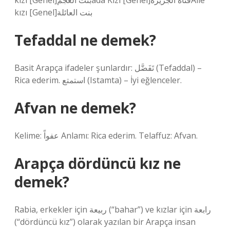
kızı [Genel]بنت العجمada Kızı [Genel]فتاة الجزيرةAile
kızı [Genel]بنت العائلة
Tefaddal ne demek?
Basit Arapça ifadeler şunlardır: تَفَضَّل (Tefaddal) –
Rica ederim. استمتع (Istamta) – İyi eğlenceler.
Afvan ne demek?
Kelime: عفواً Anlamı: Rica ederim. Telaffuz: Afvan.
Arapça dördüncü kız ne
demek?
Rabia, erkekler için ربيعة (“bahar”) ve kızlar için رابعة
(“dördüncü kız”) olarak yazılan bir Arapça insan