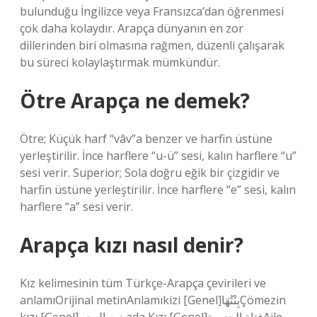
bulunduğu İngilizce veya Fransızca’dan öğrenmesi
çok daha kolaydır. Arapça dünyanın en zor
dillerinden biri olmasına rağmen, düzenli çalışarak
bu süreci kolaylaştırmak mümkündür.
Ötre Arapça ne demek?
Ötre; Küçük harf “vâv”a benzer ve harfin üstüne
yerleştirilir. İnce harflere “u-ü” sesi, kalın harflere “u”
sesi verir. Superior; Sola doğru eğik bir çizgidir ve
harfin üstüne yerleştirilir. İnce harflere “e” sesi, kalın
harflere “a” sesi verir.
Arapça kızı nasıl denir?
Kız kelimesinin tüm Türkçe-Arapça çevirileri ve
anlamıOrijinal metinAnlamıkizi [Genel]بِنْتُهَاÇömezin