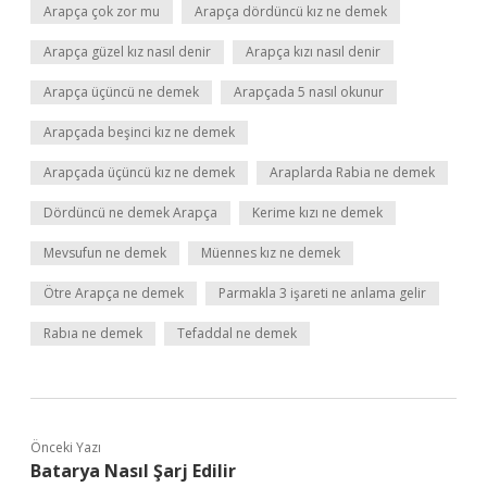
Arapça çok zor mu
Arapça dördüncü kız ne demek
Arapça güzel kız nasıl denir
Arapça kızı nasıl denir
Arapça üçüncü ne demek
Arapçada 5 nasıl okunur
Arapçada beşinci kız ne demek
Arapçada üçüncü kız ne demek
Araplarda Rabia ne demek
Dördüncü ne demek Arapça
Kerime kızı ne demek
Mevsufun ne demek
Müennes kız ne demek
Ötre Arapça ne demek
Parmakla 3 işareti ne anlama gelir
Rabıa ne demek
Tefaddal ne demek
Önceki Yazı
Batarya Nasıl Şarj Edilir