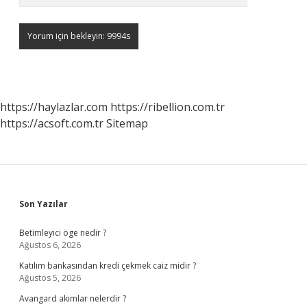
https://haylazlar.com
https://ribellion.com.tr
https://acsoft.com.tr
Sitemap
Sidebar
Son Yazılar
Betimleyici öge nedir ?
Ağustos 6, 2026
Katılım bankasından kredi çekmek caiz midir ?
Ağustos 5, 2026
Avangard akımlar nelerdir ?