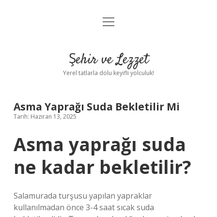
menüyü
Anasayfa
aç
Gizlilik Politikası
Şehir ve Lezzet
Yasal Uyarı
Yerel tatlarla dolu keyifli yolculuk!
Hakkımızda
Asma Yaprağı Suda Bekletilir Mi
Tarih: Haziran 13, 2025
Asma yaprağı suda
ne kadar bekletilir?
Salamurada turşusu yapılan yapraklar
kullanılmadan önce 3-4 saat sıcak suda