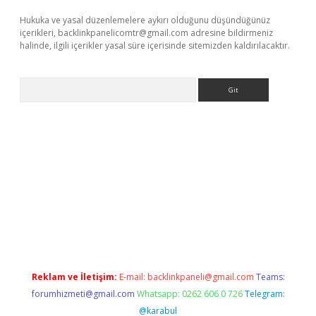
Hukuka ve yasal düzenlemelere aykırı olduğunu düşündüğünüz
içerikleri,
backlinkpanelicomtr@gmail.com
adresine bildirmeniz
halinde, ilgili içerikler yasal süre içerisinde sitemizden kaldırılacaktır.
Arama
t giriş
Reklam ve İletişim:
E-mail:
backlinkpaneli@gmail.com
Teams:
forumhizmeti@gmail.com
Whatsapp: 0262 606 0 726
Telegram:
@karabul